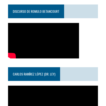
DISCURSO DE ROMULO BETANCOURT
CARLOS RAMÍREZ LÓPEZ (DR. LEY)
Reproductor
de
video