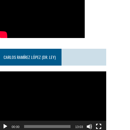
CARLOS RAMÍREZ LÓPEZ (DR. LEY)
eproductor
e
ideo
00:00
13:03