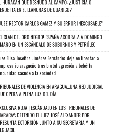
L HURACÁN QUE DESNUDÓ AL CAMPO: ¿JUSTICIA O
ENDETTA EN EL LLANURAS DE GUARICO?
JUEZ RECTOR CARLOS GAMEZ Y SU ERROR INEXCUSABLE”
EL CLAN DEL ORO NEGRO! ESPAÑA ACORRALA A DOMINGO
MARO EN UN ESCÁNDALO DE SOBORNOS Y PETRÓLEO
uez Elisa Josefina Jiménez Fernández deja en libertad a
mpresario aragueño tras brutal agresión a bebé: la
mpunidad sacude a la sociedad
RIBUNALES DE VIOLENCIA EN ARAGUA…UNA RED JUDICIAL
UE OPERA A PLENA LUZ DEL DÍA
XCLUSIVA ROJA | ESCÁNDALO EN LOS TRIBUNALES DE
ARACAY: DETENIDO EL JUEZ JOSÉ ALEXANDER POR
RESUNTA EXTORSIÓN JUNTO A SU SECRETARIA Y UN
ALGUACIL