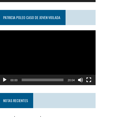
PATRICIA POLEO CASO DE JOVEN VIOLADA
eproductor
e
ideo
00:00
20:04
NOTAS RECIENTES