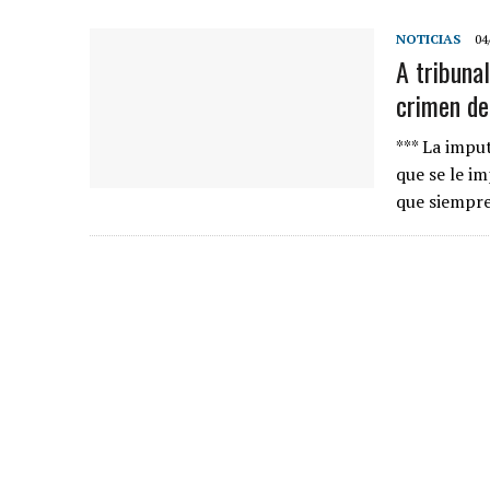
NOTICIAS
04
A tribuna
crimen de
*** La impu
que se le i
que siempre