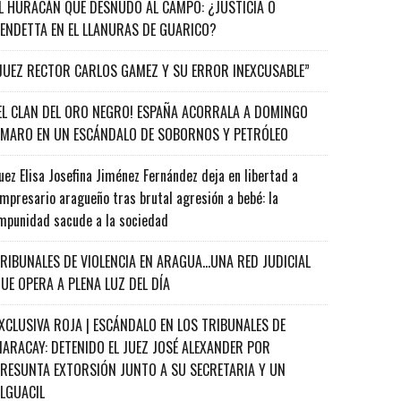
L HURACÁN QUE DESNUDÓ AL CAMPO: ¿JUSTICIA O
ENDETTA EN EL LLANURAS DE GUARICO?
JUEZ RECTOR CARLOS GAMEZ Y SU ERROR INEXCUSABLE”
EL CLAN DEL ORO NEGRO! ESPAÑA ACORRALA A DOMINGO
MARO EN UN ESCÁNDALO DE SOBORNOS Y PETRÓLEO
uez Elisa Josefina Jiménez Fernández deja en libertad a
mpresario aragueño tras brutal agresión a bebé: la
mpunidad sacude a la sociedad
RIBUNALES DE VIOLENCIA EN ARAGUA…UNA RED JUDICIAL
UE OPERA A PLENA LUZ DEL DÍA
XCLUSIVA ROJA | ESCÁNDALO EN LOS TRIBUNALES DE
ARACAY: DETENIDO EL JUEZ JOSÉ ALEXANDER POR
RESUNTA EXTORSIÓN JUNTO A SU SECRETARIA Y UN
ALGUACIL