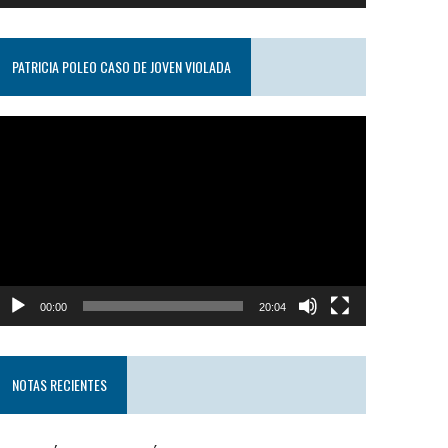
PATRICIA POLEO CASO DE JOVEN VIOLADA
eproductor
e
ideo
00:00
20:04
NOTAS RECIENTES