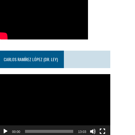
CARLOS RAMÍREZ LÓPEZ (DR. LEY)
eproductor
e
ideo
00:00
13:03