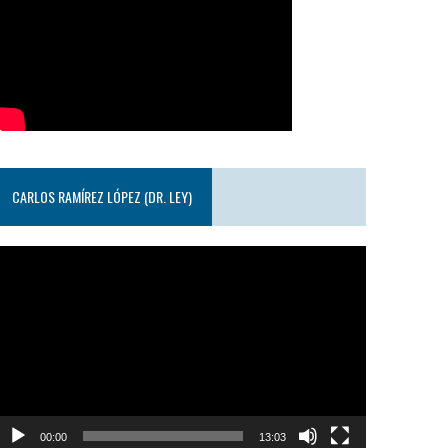
CARLOS RAMÍREZ LÓPEZ (DR. LEY)
eproductor
e
ideo
00:00
13:03