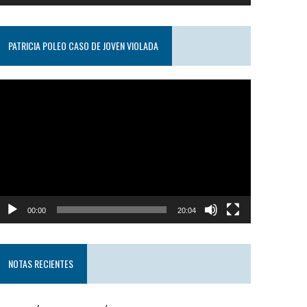
PATRICIA POLEO CASO DE JOVEN VIOLADA
eproductor
e
ideo
00:00
20:04
NOTAS RECIENTES