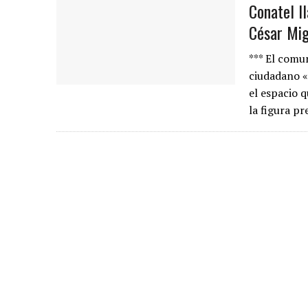
Conatel l
César Mi
*** El comu
ciudadano «
el espacio q
la figura pr