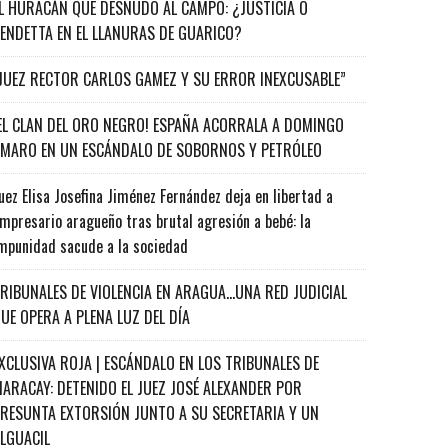
L HURACÁN QUE DESNUDÓ AL CAMPO: ¿JUSTICIA O
ENDETTA EN EL LLANURAS DE GUARICO?
JUEZ RECTOR CARLOS GAMEZ Y SU ERROR INEXCUSABLE”
EL CLAN DEL ORO NEGRO! ESPAÑA ACORRALA A DOMINGO
MARO EN UN ESCÁNDALO DE SOBORNOS Y PETRÓLEO
uez Elisa Josefina Jiménez Fernández deja en libertad a
mpresario aragueño tras brutal agresión a bebé: la
mpunidad sacude a la sociedad
RIBUNALES DE VIOLENCIA EN ARAGUA…UNA RED JUDICIAL
UE OPERA A PLENA LUZ DEL DÍA
XCLUSIVA ROJA | ESCÁNDALO EN LOS TRIBUNALES DE
ARACAY: DETENIDO EL JUEZ JOSÉ ALEXANDER POR
RESUNTA EXTORSIÓN JUNTO A SU SECRETARIA Y UN
ALGUACIL