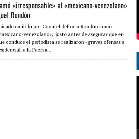
lamó «irresponsable» al «mexicano-venezolano»
guel Rondón
nicado emitido por Conatel define a Rondón como
mexicano-venezolano», justo antes de asegurar que en
ue conduce el periodista se realizaron «graves ofensas a
esidencial, a la Fuerza…
R
d
v