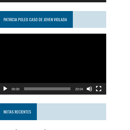
PATRICIA POLEO CASO DE JOVEN VIOLADA
eproductor
e
ideo
00:00
20:04
NOTAS RECIENTES