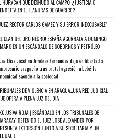
L HURACÁN QUE DESNUDÓ AL CAMPO: ¿JUSTICIA O
ENDETTA EN EL LLANURAS DE GUARICO?
JUEZ RECTOR CARLOS GAMEZ Y SU ERROR INEXCUSABLE”
EL CLAN DEL ORO NEGRO! ESPAÑA ACORRALA A DOMINGO
MARO EN UN ESCÁNDALO DE SOBORNOS Y PETRÓLEO
uez Elisa Josefina Jiménez Fernández deja en libertad a
mpresario aragueño tras brutal agresión a bebé: la
mpunidad sacude a la sociedad
RIBUNALES DE VIOLENCIA EN ARAGUA…UNA RED JUDICIAL
UE OPERA A PLENA LUZ DEL DÍA
XCLUSIVA ROJA | ESCÁNDALO EN LOS TRIBUNALES DE
ARACAY: DETENIDO EL JUEZ JOSÉ ALEXANDER POR
RESUNTA EXTORSIÓN JUNTO A SU SECRETARIA Y UN
ALGUACIL