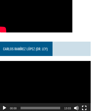
CARLOS RAMÍREZ LÓPEZ (DR. LEY)
eproductor
e
ideo
00:00
13:03