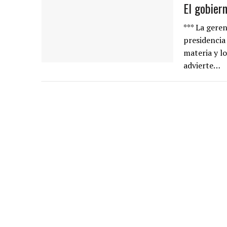
El gobier
*** La geren
presidencia
materia y l
advierte…