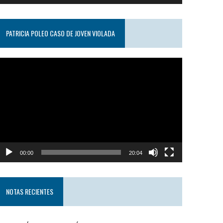
PATRICIA POLEO CASO DE JOVEN VIOLADA
eproductor
e
ideo
00:00
20:04
NOTAS RECIENTES