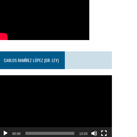
CARLOS RAMÍREZ LÓPEZ (DR. LEY)
eproductor
e
ideo
00:00
13:03