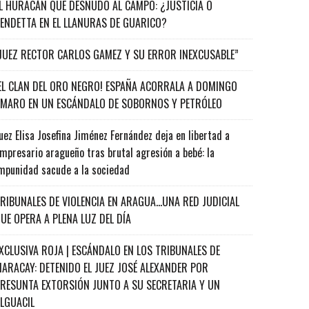
L HURACÁN QUE DESNUDÓ AL CAMPO: ¿JUSTICIA O
ENDETTA EN EL LLANURAS DE GUARICO?
JUEZ RECTOR CARLOS GAMEZ Y SU ERROR INEXCUSABLE”
EL CLAN DEL ORO NEGRO! ESPAÑA ACORRALA A DOMINGO
MARO EN UN ESCÁNDALO DE SOBORNOS Y PETRÓLEO
uez Elisa Josefina Jiménez Fernández deja en libertad a
mpresario aragueño tras brutal agresión a bebé: la
mpunidad sacude a la sociedad
RIBUNALES DE VIOLENCIA EN ARAGUA…UNA RED JUDICIAL
UE OPERA A PLENA LUZ DEL DÍA
XCLUSIVA ROJA | ESCÁNDALO EN LOS TRIBUNALES DE
ARACAY: DETENIDO EL JUEZ JOSÉ ALEXANDER POR
RESUNTA EXTORSIÓN JUNTO A SU SECRETARIA Y UN
ALGUACIL