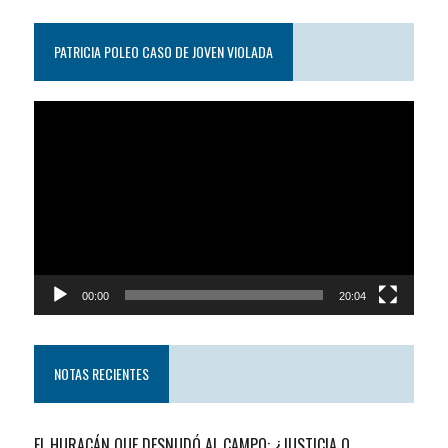
PATRICIA POLEO CASO DE JOVEN VIOLADA
Reproductor
de
video
00:00
20:04
NOTAS RECIENTES
EL HURACÁN QUE DESNUDÓ AL CAMPO: ¿JUSTICIA O