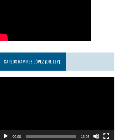
CARLOS RAMÍREZ LÓPEZ (DR. LEY)
eproductor
e
ideo
00:00
13:03