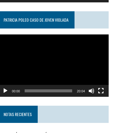
PATRICIA POLEO CASO DE JOVEN VIOLADA
eproductor
e
ideo
00:00
20:04
NOTAS RECIENTES