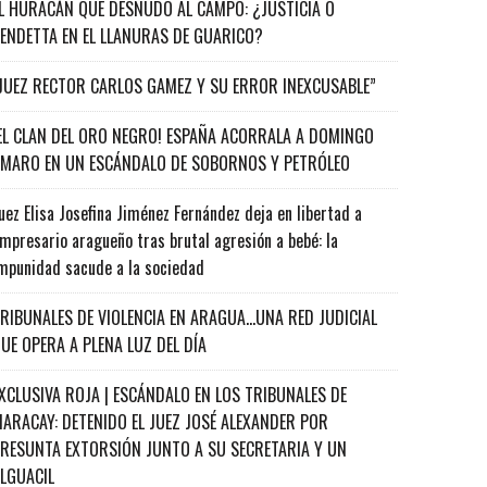
L HURACÁN QUE DESNUDÓ AL CAMPO: ¿JUSTICIA O
ENDETTA EN EL LLANURAS DE GUARICO?
JUEZ RECTOR CARLOS GAMEZ Y SU ERROR INEXCUSABLE”
EL CLAN DEL ORO NEGRO! ESPAÑA ACORRALA A DOMINGO
MARO EN UN ESCÁNDALO DE SOBORNOS Y PETRÓLEO
uez Elisa Josefina Jiménez Fernández deja en libertad a
mpresario aragueño tras brutal agresión a bebé: la
mpunidad sacude a la sociedad
RIBUNALES DE VIOLENCIA EN ARAGUA…UNA RED JUDICIAL
UE OPERA A PLENA LUZ DEL DÍA
XCLUSIVA ROJA | ESCÁNDALO EN LOS TRIBUNALES DE
ARACAY: DETENIDO EL JUEZ JOSÉ ALEXANDER POR
RESUNTA EXTORSIÓN JUNTO A SU SECRETARIA Y UN
ALGUACIL