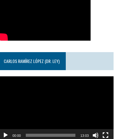
CARLOS RAMÍREZ LÓPEZ (DR. LEY)
eproductor
e
ideo
00:00
13:03