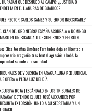
L HURACÁN QUE DESNUDÓ AL CAMPO: ¿JUSTICIA O
ENDETTA EN EL LLANURAS DE GUARICO?
JUEZ RECTOR CARLOS GAMEZ Y SU ERROR INEXCUSABLE”
EL CLAN DEL ORO NEGRO! ESPAÑA ACORRALA A DOMINGO
MARO EN UN ESCÁNDALO DE SOBORNOS Y PETRÓLEO
uez Elisa Josefina Jiménez Fernández deja en libertad a
mpresario aragueño tras brutal agresión a bebé: la
mpunidad sacude a la sociedad
RIBUNALES DE VIOLENCIA EN ARAGUA…UNA RED JUDICIAL
UE OPERA A PLENA LUZ DEL DÍA
XCLUSIVA ROJA | ESCÁNDALO EN LOS TRIBUNALES DE
ARACAY: DETENIDO EL JUEZ JOSÉ ALEXANDER POR
RESUNTA EXTORSIÓN JUNTO A SU SECRETARIA Y UN
ALGUACIL