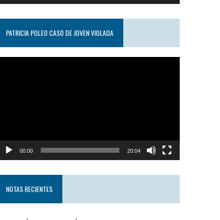
PATRICIA POLEO CASO DE JOVEN VIOLADA
eproductor
e
ideo
00:00
20:04
NOTAS RECIENTES