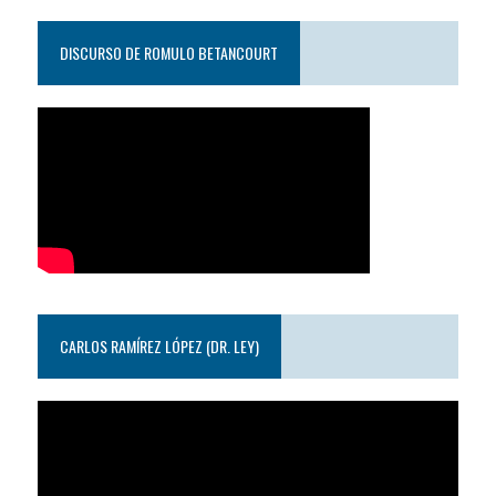
DISCURSO DE ROMULO BETANCOURT
CARLOS RAMÍREZ LÓPEZ (DR. LEY)
Reproductor
de
video