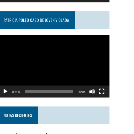
PATRICIA POLEO CASO DE JOVEN VIOLADA
eproductor
e
ideo
00:00
20:04
NOTAS RECIENTES