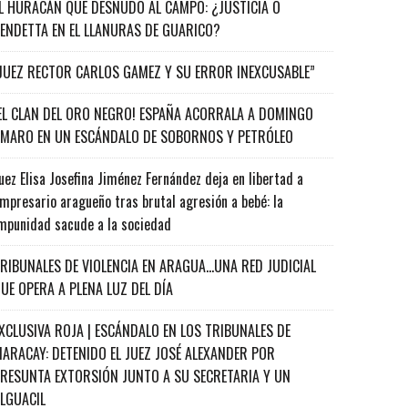
L HURACÁN QUE DESNUDÓ AL CAMPO: ¿JUSTICIA O
ENDETTA EN EL LLANURAS DE GUARICO?
JUEZ RECTOR CARLOS GAMEZ Y SU ERROR INEXCUSABLE”
EL CLAN DEL ORO NEGRO! ESPAÑA ACORRALA A DOMINGO
MARO EN UN ESCÁNDALO DE SOBORNOS Y PETRÓLEO
uez Elisa Josefina Jiménez Fernández deja en libertad a
mpresario aragueño tras brutal agresión a bebé: la
mpunidad sacude a la sociedad
RIBUNALES DE VIOLENCIA EN ARAGUA…UNA RED JUDICIAL
UE OPERA A PLENA LUZ DEL DÍA
XCLUSIVA ROJA | ESCÁNDALO EN LOS TRIBUNALES DE
ARACAY: DETENIDO EL JUEZ JOSÉ ALEXANDER POR
RESUNTA EXTORSIÓN JUNTO A SU SECRETARIA Y UN
ALGUACIL