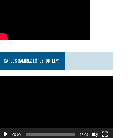
CARLOS RAMÍREZ LÓPEZ (DR. LEY)
eproductor
e
ideo
00:00
13:03