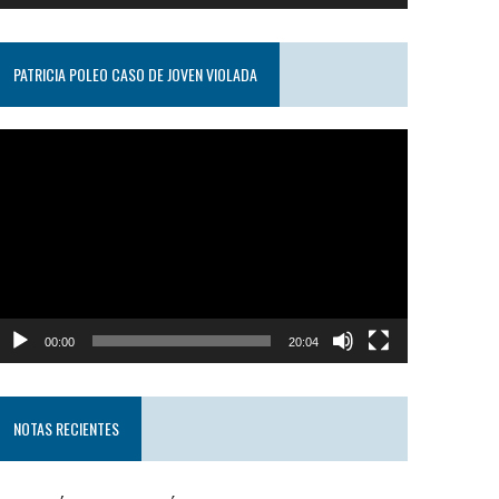
PATRICIA POLEO CASO DE JOVEN VIOLADA
eproductor
e
ideo
00:00
20:04
NOTAS RECIENTES