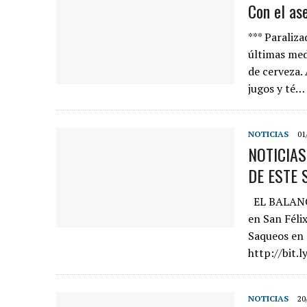
Con el as
*** Paraliza
últimas med
de cerveza.
jugos y té…
NOTICIAS
01
NOTICIA
DE ESTE 
EL BALANCE
en San Féli
Saqueos en 
http://bit.
NOTICIAS
20