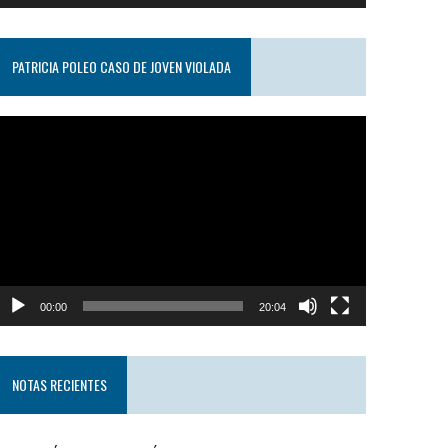
PATRICIA POLEO CASO DE JOVEN VIOLADA
eproductor
e
ideo
00:00
20:04
NOTAS RECIENTES