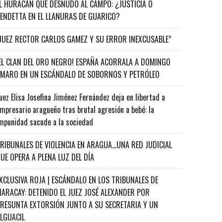
L HURACÁN QUE DESNUDÓ AL CAMPO: ¿JUSTICIA O
ENDETTA EN EL LLANURAS DE GUARICO?
JUEZ RECTOR CARLOS GAMEZ Y SU ERROR INEXCUSABLE”
EL CLAN DEL ORO NEGRO! ESPAÑA ACORRALA A DOMINGO
MARO EN UN ESCÁNDALO DE SOBORNOS Y PETRÓLEO
uez Elisa Josefina Jiménez Fernández deja en libertad a
mpresario aragueño tras brutal agresión a bebé: la
mpunidad sacude a la sociedad
RIBUNALES DE VIOLENCIA EN ARAGUA…UNA RED JUDICIAL
UE OPERA A PLENA LUZ DEL DÍA
XCLUSIVA ROJA | ESCÁNDALO EN LOS TRIBUNALES DE
ARACAY: DETENIDO EL JUEZ JOSÉ ALEXANDER POR
RESUNTA EXTORSIÓN JUNTO A SU SECRETARIA Y UN
ALGUACIL