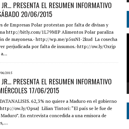
S JR… PRESENTA EL RESUMEN INFORMATIVO
SÁBADO 20/06/2015
s de Empresas Polar protestan por falta de divisas y
ma http://bitly.com/1L79MIP Alimentos Polar paraliza
R
ión de mayonesa.- http://wp.me/p5ssNI-2kud La cosecha
d
ver perjudicada por falta de insumos.-http://ow.ly/Oxrjp
v
a a…
/06/2015
S JR… PRESENTA EL RESUMEN INFORMATIVO
MIÉRCOLES 17/06/2015
ATANALISIS. 62,3% no quiere a Maduro en el gobierno
 http://ow.ly/OpsaJ Lilian Tintori: “El país se le fue de
 Maduro”. En entrevista concedida a una emisora de
es,…