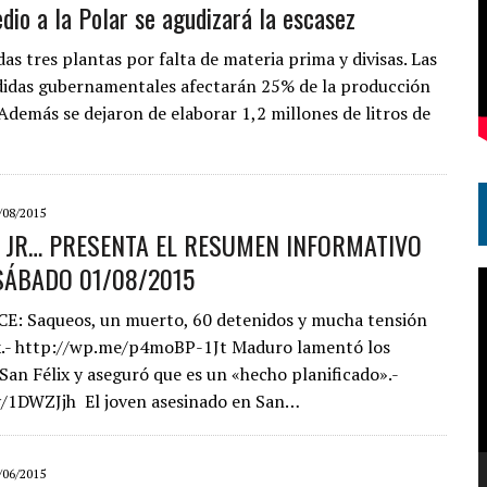
edio a la Polar se agudizará la escasez
das tres plantas por falta de materia prima y divisas. Las
idas gubernamentales afectarán 25% de la producción
 Además se dejaron de elaborar 1,2 millones de litros de
/08/2015
S JR… PRESENTA EL RESUMEN INFORMATIVO
SÁBADO 01/08/2015
R
d
: Saqueos, un muerto, 60 detenidos y mucha tensión
v
x.- http://wp.me/p4moBP-1Jt Maduro lamentó los
San Félix y aseguró que es un «hecho planificado».-
ly/1DWZJjh El joven asesinado en San…
/06/2015