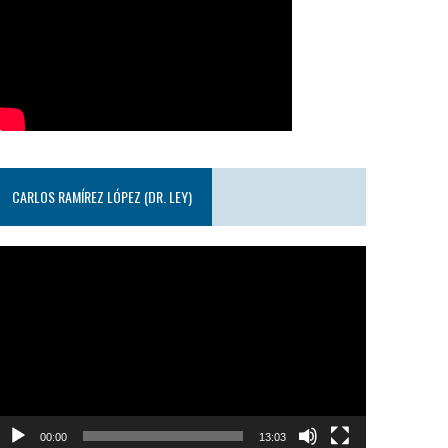
CARLOS RAMÍREZ LÓPEZ (DR. LEY)
eproductor
e
ideo
00:00
13:03