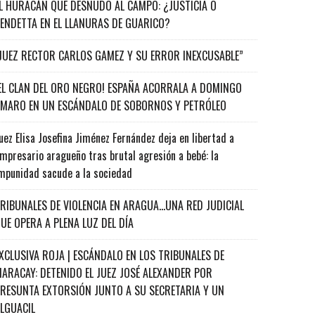
L HURACÁN QUE DESNUDÓ AL CAMPO: ¿JUSTICIA O
ENDETTA EN EL LLANURAS DE GUARICO?
JUEZ RECTOR CARLOS GAMEZ Y SU ERROR INEXCUSABLE”
EL CLAN DEL ORO NEGRO! ESPAÑA ACORRALA A DOMINGO
MARO EN UN ESCÁNDALO DE SOBORNOS Y PETRÓLEO
uez Elisa Josefina Jiménez Fernández deja en libertad a
mpresario aragueño tras brutal agresión a bebé: la
mpunidad sacude a la sociedad
RIBUNALES DE VIOLENCIA EN ARAGUA…UNA RED JUDICIAL
UE OPERA A PLENA LUZ DEL DÍA
XCLUSIVA ROJA | ESCÁNDALO EN LOS TRIBUNALES DE
ARACAY: DETENIDO EL JUEZ JOSÉ ALEXANDER POR
RESUNTA EXTORSIÓN JUNTO A SU SECRETARIA Y UN
ALGUACIL