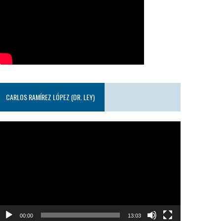
CARLOS RAMÍREZ LÓPEZ (DR. LEY)
eproductor
e
ideo
00:00
13:03