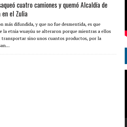
saqueó cuatro camiones y quemó Alcaldía de
 en el Zulia
ión más difundida, y que no fue desmentida, es que
 la etnia wuayúu se alteraron porque mientras a ellos
n transportar sino unos cuantos productos, por la
asan…
R
d
v