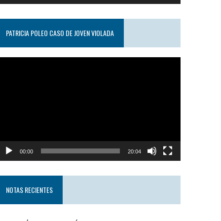
PATRICIA POLEO CASO DE JOVEN VIOLADA
eproductor
e
ideo
00:00
20:04
NOTAS RECIENTES