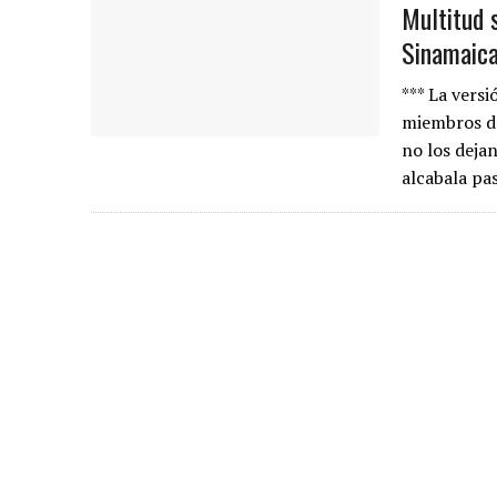
Multitud 
Sinamaica
*** La vers
miembros de
no los deja
alcabala p