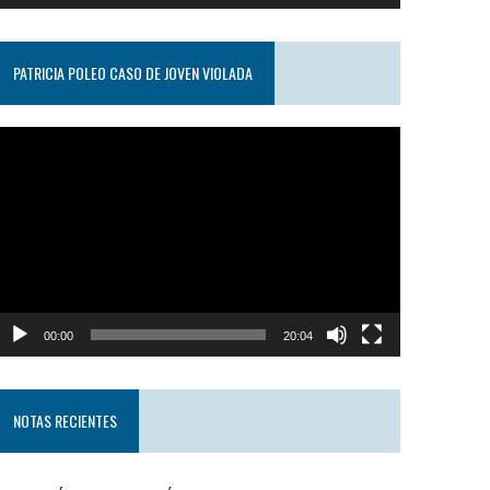
PATRICIA POLEO CASO DE JOVEN VIOLADA
eproductor
e
ideo
00:00
20:04
NOTAS RECIENTES