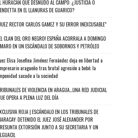
L HURACÁN QUE DESNUDÓ AL CAMPO: ¿JUSTICIA O
ENDETTA EN EL LLANURAS DE GUARICO?
JUEZ RECTOR CARLOS GAMEZ Y SU ERROR INEXCUSABLE”
EL CLAN DEL ORO NEGRO! ESPAÑA ACORRALA A DOMINGO
MARO EN UN ESCÁNDALO DE SOBORNOS Y PETRÓLEO
uez Elisa Josefina Jiménez Fernández deja en libertad a
mpresario aragueño tras brutal agresión a bebé: la
mpunidad sacude a la sociedad
RIBUNALES DE VIOLENCIA EN ARAGUA…UNA RED JUDICIAL
UE OPERA A PLENA LUZ DEL DÍA
XCLUSIVA ROJA | ESCÁNDALO EN LOS TRIBUNALES DE
ARACAY: DETENIDO EL JUEZ JOSÉ ALEXANDER POR
RESUNTA EXTORSIÓN JUNTO A SU SECRETARIA Y UN
ALGUACIL