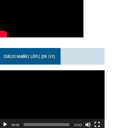
CARLOS RAMÍREZ LÓPEZ (DR. LEY)
eproductor
e
ideo
00:00
13:03