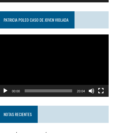
PATRICIA POLEO CASO DE JOVEN VIOLADA
eproductor
e
ideo
00:00
20:04
NOTAS RECIENTES