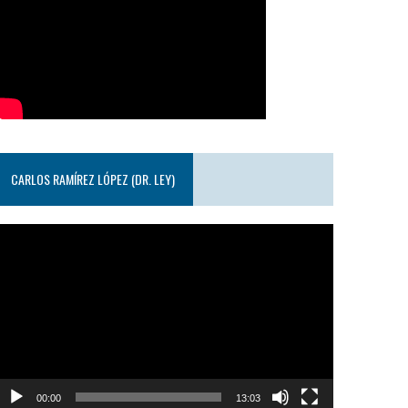
CARLOS RAMÍREZ LÓPEZ (DR. LEY)
eproductor
e
ideo
00:00
13:03