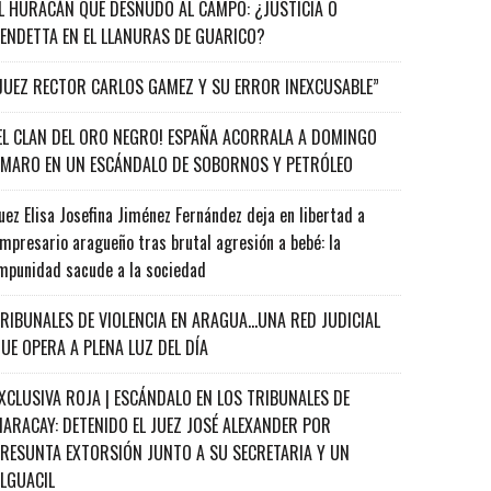
L HURACÁN QUE DESNUDÓ AL CAMPO: ¿JUSTICIA O
ENDETTA EN EL LLANURAS DE GUARICO?
JUEZ RECTOR CARLOS GAMEZ Y SU ERROR INEXCUSABLE”
EL CLAN DEL ORO NEGRO! ESPAÑA ACORRALA A DOMINGO
MARO EN UN ESCÁNDALO DE SOBORNOS Y PETRÓLEO
uez Elisa Josefina Jiménez Fernández deja en libertad a
mpresario aragueño tras brutal agresión a bebé: la
mpunidad sacude a la sociedad
RIBUNALES DE VIOLENCIA EN ARAGUA…UNA RED JUDICIAL
UE OPERA A PLENA LUZ DEL DÍA
XCLUSIVA ROJA | ESCÁNDALO EN LOS TRIBUNALES DE
ARACAY: DETENIDO EL JUEZ JOSÉ ALEXANDER POR
RESUNTA EXTORSIÓN JUNTO A SU SECRETARIA Y UN
ALGUACIL