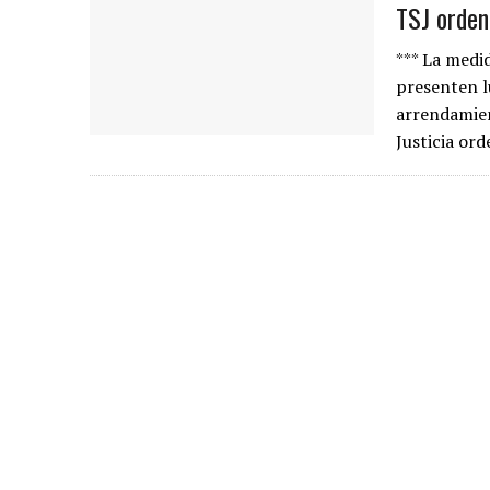
TSJ orden
*** La medi
presenten l
arrendamien
Justicia ord