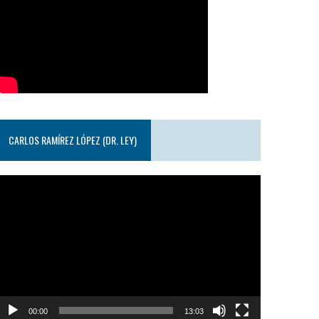
CARLOS RAMÍREZ LÓPEZ (DR. LEY)
eproductor
e
ideo
00:00
13:03