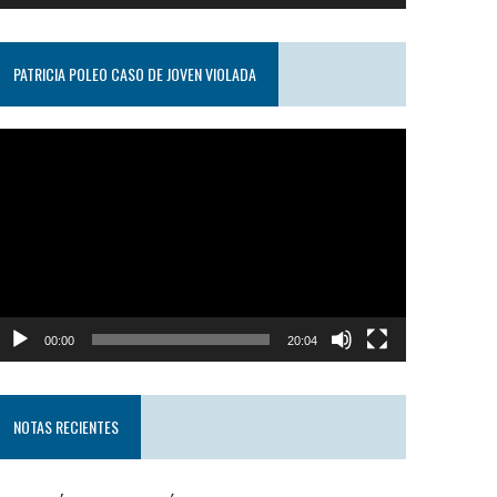
PATRICIA POLEO CASO DE JOVEN VIOLADA
eproductor
e
ideo
00:00
20:04
NOTAS RECIENTES