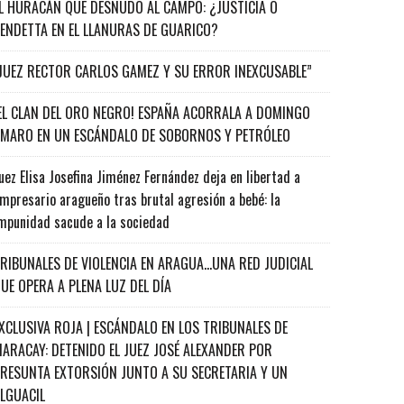
L HURACÁN QUE DESNUDÓ AL CAMPO: ¿JUSTICIA O
ENDETTA EN EL LLANURAS DE GUARICO?
JUEZ RECTOR CARLOS GAMEZ Y SU ERROR INEXCUSABLE”
EL CLAN DEL ORO NEGRO! ESPAÑA ACORRALA A DOMINGO
MARO EN UN ESCÁNDALO DE SOBORNOS Y PETRÓLEO
uez Elisa Josefina Jiménez Fernández deja en libertad a
mpresario aragueño tras brutal agresión a bebé: la
mpunidad sacude a la sociedad
RIBUNALES DE VIOLENCIA EN ARAGUA…UNA RED JUDICIAL
UE OPERA A PLENA LUZ DEL DÍA
XCLUSIVA ROJA | ESCÁNDALO EN LOS TRIBUNALES DE
ARACAY: DETENIDO EL JUEZ JOSÉ ALEXANDER POR
RESUNTA EXTORSIÓN JUNTO A SU SECRETARIA Y UN
ALGUACIL