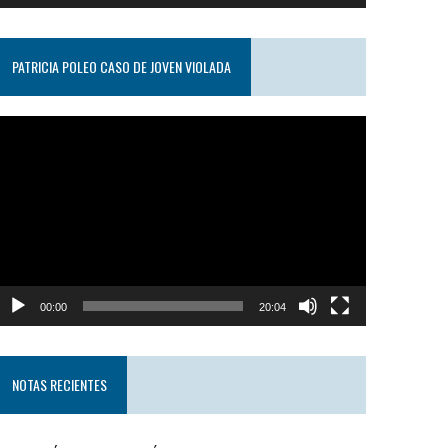
PATRICIA POLEO CASO DE JOVEN VIOLADA
eproductor
e
ideo
00:00
20:04
NOTAS RECIENTES