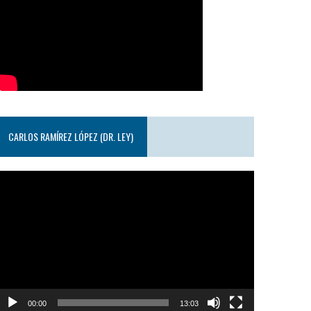
CARLOS RAMÍREZ LÓPEZ (DR. LEY)
eproductor
e
ideo
00:00
13:03