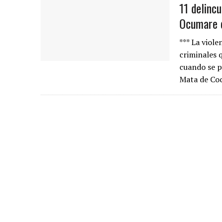
11 delinc
Ocumare 
*** La viole
criminales 
cuando se p
Mata de Co