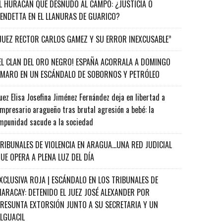
L HURACÁN QUE DESNUDÓ AL CAMPO: ¿JUSTICIA O
ENDETTA EN EL LLANURAS DE GUARICO?
JUEZ RECTOR CARLOS GAMEZ Y SU ERROR INEXCUSABLE”
EL CLAN DEL ORO NEGRO! ESPAÑA ACORRALA A DOMINGO
MARO EN UN ESCÁNDALO DE SOBORNOS Y PETRÓLEO
uez Elisa Josefina Jiménez Fernández deja en libertad a
mpresario aragueño tras brutal agresión a bebé: la
mpunidad sacude a la sociedad
RIBUNALES DE VIOLENCIA EN ARAGUA…UNA RED JUDICIAL
UE OPERA A PLENA LUZ DEL DÍA
XCLUSIVA ROJA | ESCÁNDALO EN LOS TRIBUNALES DE
ARACAY: DETENIDO EL JUEZ JOSÉ ALEXANDER POR
RESUNTA EXTORSIÓN JUNTO A SU SECRETARIA Y UN
ALGUACIL