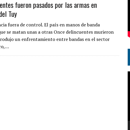
uentes fueron pasados por las armas en
del Tuy
ncia fuera de control. El país en manos de banda
que se matan unas a otras Once delincuentes murieron
rodujo un enfrentamiento entre bandas en el sector
co,…
R
d
v