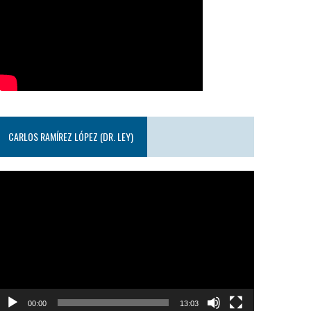
CARLOS RAMÍREZ LÓPEZ (DR. LEY)
eproductor
e
ideo
00:00
13:03