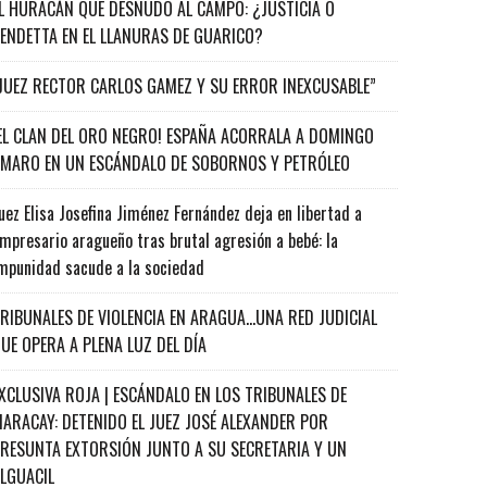
L HURACÁN QUE DESNUDÓ AL CAMPO: ¿JUSTICIA O
ENDETTA EN EL LLANURAS DE GUARICO?
JUEZ RECTOR CARLOS GAMEZ Y SU ERROR INEXCUSABLE”
EL CLAN DEL ORO NEGRO! ESPAÑA ACORRALA A DOMINGO
MARO EN UN ESCÁNDALO DE SOBORNOS Y PETRÓLEO
uez Elisa Josefina Jiménez Fernández deja en libertad a
mpresario aragueño tras brutal agresión a bebé: la
mpunidad sacude a la sociedad
RIBUNALES DE VIOLENCIA EN ARAGUA…UNA RED JUDICIAL
UE OPERA A PLENA LUZ DEL DÍA
XCLUSIVA ROJA | ESCÁNDALO EN LOS TRIBUNALES DE
ARACAY: DETENIDO EL JUEZ JOSÉ ALEXANDER POR
RESUNTA EXTORSIÓN JUNTO A SU SECRETARIA Y UN
ALGUACIL