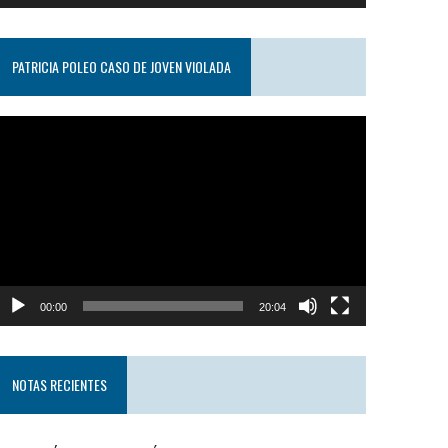
PATRICIA POLEO CASO DE JOVEN VIOLADA
eproductor
e
ideo
00:00
20:04
NOTAS RECIENTES