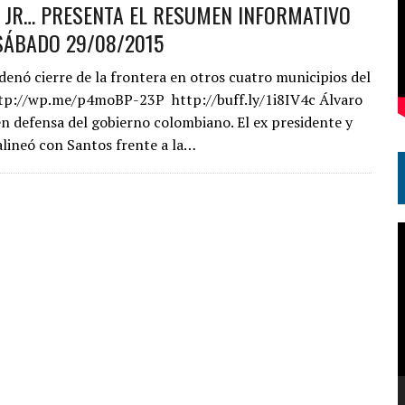
S JR… PRESENTA EL RESUMEN INFORMATIVO
SÁBADO 29/08/2015
nó cierre de la frontera en otros cuatro municipios del
ttp://wp.me/p4moBP-23P http://buff.ly/1i8IV4c Álvaro
 en defensa del gobierno colombiano. El ex presidente y
alineó con Santos frente a la…
R
d
v