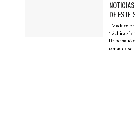
NOTICIA
DE ESTE 
Maduro orde
Táchira.- h
Uribe salió
senador se 