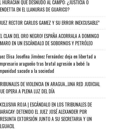
L HURACÁN QUE DESNUDÓ AL CAMPO: ¿JUSTICIA O
ENDETTA EN EL LLANURAS DE GUARICO?
JUEZ RECTOR CARLOS GAMEZ Y SU ERROR INEXCUSABLE”
EL CLAN DEL ORO NEGRO! ESPAÑA ACORRALA A DOMINGO
MARO EN UN ESCÁNDALO DE SOBORNOS Y PETRÓLEO
uez Elisa Josefina Jiménez Fernández deja en libertad a
mpresario aragueño tras brutal agresión a bebé: la
mpunidad sacude a la sociedad
RIBUNALES DE VIOLENCIA EN ARAGUA…UNA RED JUDICIAL
UE OPERA A PLENA LUZ DEL DÍA
XCLUSIVA ROJA | ESCÁNDALO EN LOS TRIBUNALES DE
ARACAY: DETENIDO EL JUEZ JOSÉ ALEXANDER POR
RESUNTA EXTORSIÓN JUNTO A SU SECRETARIA Y UN
ALGUACIL