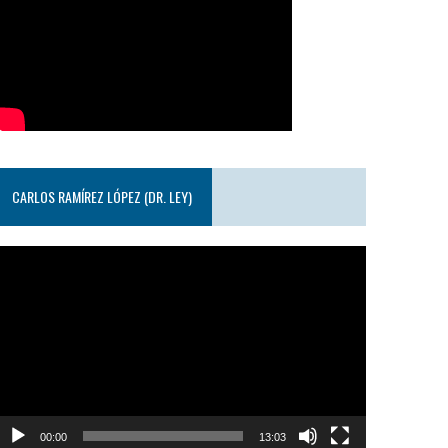
CARLOS RAMÍREZ LÓPEZ (DR. LEY)
eproductor
e
ideo
00:00
13:03