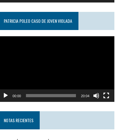
PATRICIA POLEO CASO DE JOVEN VIOLADA
eproductor
e
ideo
00:00
20:04
NOTAS RECIENTES