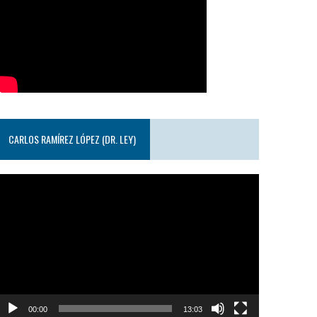
CARLOS RAMÍREZ LÓPEZ (DR. LEY)
eproductor
e
ideo
00:00
13:03