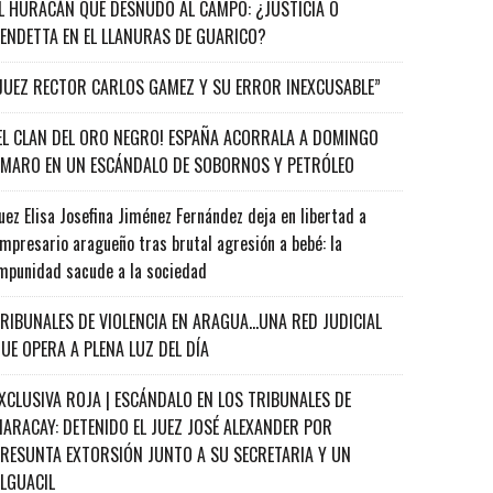
L HURACÁN QUE DESNUDÓ AL CAMPO: ¿JUSTICIA O
ENDETTA EN EL LLANURAS DE GUARICO?
JUEZ RECTOR CARLOS GAMEZ Y SU ERROR INEXCUSABLE”
EL CLAN DEL ORO NEGRO! ESPAÑA ACORRALA A DOMINGO
MARO EN UN ESCÁNDALO DE SOBORNOS Y PETRÓLEO
uez Elisa Josefina Jiménez Fernández deja en libertad a
mpresario aragueño tras brutal agresión a bebé: la
mpunidad sacude a la sociedad
RIBUNALES DE VIOLENCIA EN ARAGUA…UNA RED JUDICIAL
UE OPERA A PLENA LUZ DEL DÍA
XCLUSIVA ROJA | ESCÁNDALO EN LOS TRIBUNALES DE
ARACAY: DETENIDO EL JUEZ JOSÉ ALEXANDER POR
RESUNTA EXTORSIÓN JUNTO A SU SECRETARIA Y UN
ALGUACIL