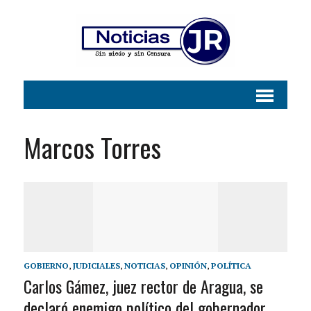
Marcos Torres
GOBIERNO
,
JUDICIALES
,
NOTICIAS
,
OPINIÓN
,
POLÍTICA
Carlos Gámez, juez rector de Aragua, se
declaró enemigo político del gobernador