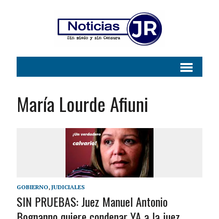
María Lourde Afiuni
GOBIERNO
,
JUDICIALES
SIN PRUEBAS: Juez Manuel Antonio
Bognanno quiere condenar YA a la juez