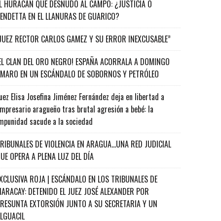
L HURACÁN QUE DESNUDÓ AL CAMPO: ¿JUSTICIA O
ENDETTA EN EL LLANURAS DE GUARICO?
JUEZ RECTOR CARLOS GAMEZ Y SU ERROR INEXCUSABLE”
EL CLAN DEL ORO NEGRO! ESPAÑA ACORRALA A DOMINGO
MARO EN UN ESCÁNDALO DE SOBORNOS Y PETRÓLEO
uez Elisa Josefina Jiménez Fernández deja en libertad a
mpresario aragueño tras brutal agresión a bebé: la
mpunidad sacude a la sociedad
RIBUNALES DE VIOLENCIA EN ARAGUA…UNA RED JUDICIAL
UE OPERA A PLENA LUZ DEL DÍA
XCLUSIVA ROJA | ESCÁNDALO EN LOS TRIBUNALES DE
ARACAY: DETENIDO EL JUEZ JOSÉ ALEXANDER POR
RESUNTA EXTORSIÓN JUNTO A SU SECRETARIA Y UN
ALGUACIL