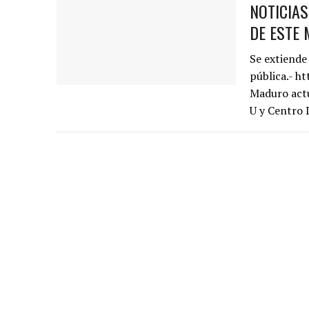
NOTICIA
DE ESTE 
Se extiende
pública.- h
Maduro actú
U y Centro 