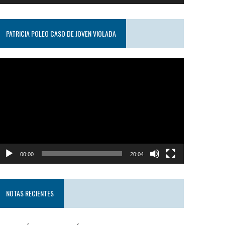
PATRICIA POLEO CASO DE JOVEN VIOLADA
eproductor
e
ideo
00:00
20:04
NOTAS RECIENTES