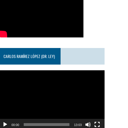
CARLOS RAMÍREZ LÓPEZ (DR. LEY)
eproductor
e
ideo
00:00
13:03