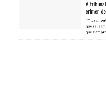
A tribuna
crimen de
*** La impu
que se le i
que siempre