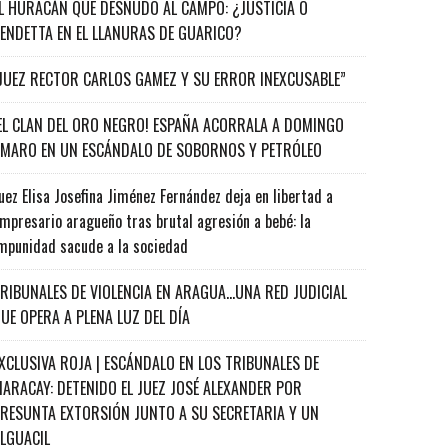
L HURACÁN QUE DESNUDÓ AL CAMPO: ¿JUSTICIA O
ENDETTA EN EL LLANURAS DE GUARICO?
JUEZ RECTOR CARLOS GAMEZ Y SU ERROR INEXCUSABLE”
EL CLAN DEL ORO NEGRO! ESPAÑA ACORRALA A DOMINGO
MARO EN UN ESCÁNDALO DE SOBORNOS Y PETRÓLEO
uez Elisa Josefina Jiménez Fernández deja en libertad a
mpresario aragueño tras brutal agresión a bebé: la
mpunidad sacude a la sociedad
RIBUNALES DE VIOLENCIA EN ARAGUA…UNA RED JUDICIAL
UE OPERA A PLENA LUZ DEL DÍA
XCLUSIVA ROJA | ESCÁNDALO EN LOS TRIBUNALES DE
ARACAY: DETENIDO EL JUEZ JOSÉ ALEXANDER POR
RESUNTA EXTORSIÓN JUNTO A SU SECRETARIA Y UN
ALGUACIL