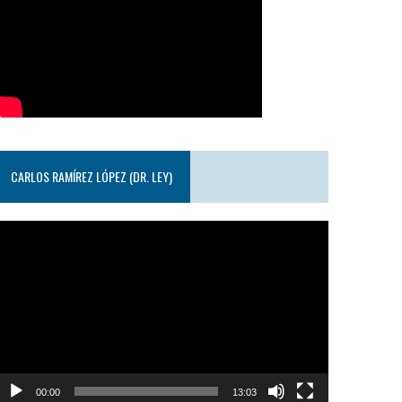
CARLOS RAMÍREZ LÓPEZ (DR. LEY)
eproductor
e
ideo
00:00
13:03