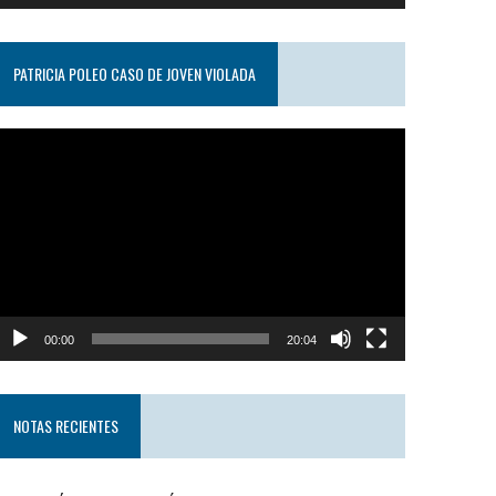
PATRICIA POLEO CASO DE JOVEN VIOLADA
eproductor
e
ideo
00:00
20:04
NOTAS RECIENTES