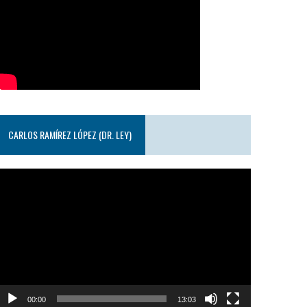
CARLOS RAMÍREZ LÓPEZ (DR. LEY)
eproductor
e
ideo
00:00
13:03