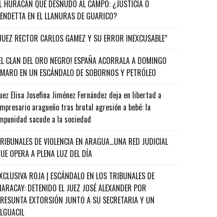
L HURACÁN QUE DESNUDÓ AL CAMPO: ¿JUSTICIA O
ENDETTA EN EL LLANURAS DE GUARICO?
JUEZ RECTOR CARLOS GAMEZ Y SU ERROR INEXCUSABLE”
EL CLAN DEL ORO NEGRO! ESPAÑA ACORRALA A DOMINGO
MARO EN UN ESCÁNDALO DE SOBORNOS Y PETRÓLEO
uez Elisa Josefina Jiménez Fernández deja en libertad a
mpresario aragueño tras brutal agresión a bebé: la
mpunidad sacude a la sociedad
RIBUNALES DE VIOLENCIA EN ARAGUA…UNA RED JUDICIAL
UE OPERA A PLENA LUZ DEL DÍA
XCLUSIVA ROJA | ESCÁNDALO EN LOS TRIBUNALES DE
ARACAY: DETENIDO EL JUEZ JOSÉ ALEXANDER POR
RESUNTA EXTORSIÓN JUNTO A SU SECRETARIA Y UN
ALGUACIL