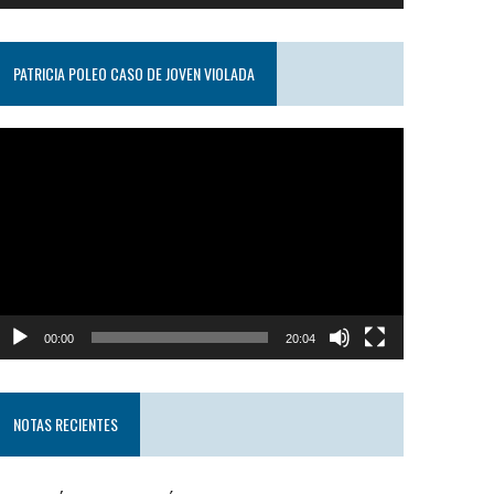
PATRICIA POLEO CASO DE JOVEN VIOLADA
eproductor
e
ideo
00:00
20:04
NOTAS RECIENTES