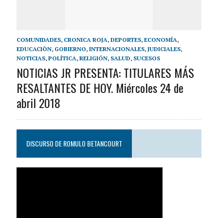
COMUNIDADES
,
CRONICA ROJA
,
DEPORTES
,
ECONOMÍA
,
EDUCACIÒN
,
GOBIERNO
,
INTERNACIONALES
,
JUDICIALES
,
NOTICIAS
,
POLÍTICA
,
RELIGIÓN
,
SALUD
,
SUCESOS
NOTICIAS JR PRESENTA: TITULARES MÁS
RESALTANTES DE HOY. Miércoles 24 de
abril 2018
DISCURSO DE ROMULO BETANCOURT