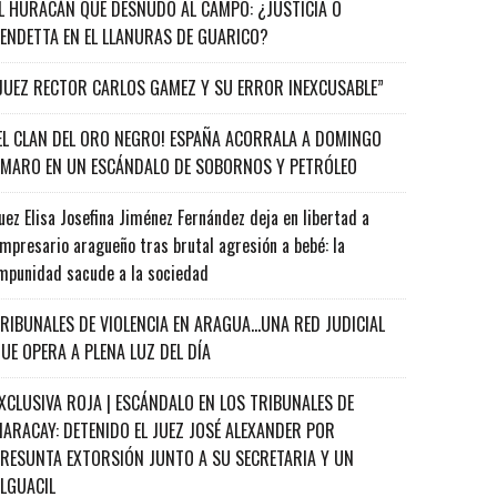
L HURACÁN QUE DESNUDÓ AL CAMPO: ¿JUSTICIA O
ENDETTA EN EL LLANURAS DE GUARICO?
JUEZ RECTOR CARLOS GAMEZ Y SU ERROR INEXCUSABLE”
EL CLAN DEL ORO NEGRO! ESPAÑA ACORRALA A DOMINGO
MARO EN UN ESCÁNDALO DE SOBORNOS Y PETRÓLEO
uez Elisa Josefina Jiménez Fernández deja en libertad a
mpresario aragueño tras brutal agresión a bebé: la
mpunidad sacude a la sociedad
RIBUNALES DE VIOLENCIA EN ARAGUA…UNA RED JUDICIAL
UE OPERA A PLENA LUZ DEL DÍA
XCLUSIVA ROJA | ESCÁNDALO EN LOS TRIBUNALES DE
ARACAY: DETENIDO EL JUEZ JOSÉ ALEXANDER POR
RESUNTA EXTORSIÓN JUNTO A SU SECRETARIA Y UN
ALGUACIL