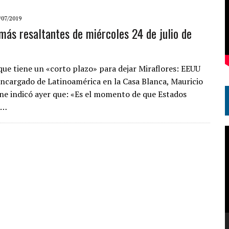
/07/2019
 más resaltantes de miércoles 24 de julio de
ue tiene un «corto plazo» para dejar Miraflores: EEUU
 encargado de Latinoamérica en la Casa Blanca, Mauricio
ne indicó ayer que: «Es el momento de que Estados
s…
R
d
v