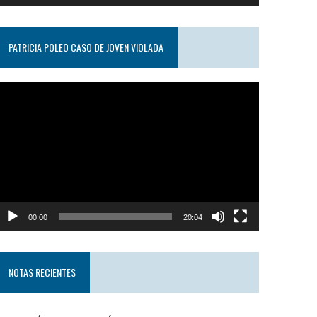
PATRICIA POLEO CASO DE JOVEN VIOLADA
eproductor
e
ideo
00:00
20:04
NOTAS RECIENTES