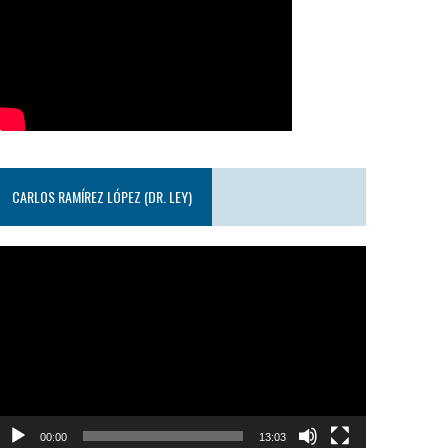
CARLOS RAMÍREZ LÓPEZ (DR. LEY)
eproductor
e
ideo
00:00
13:03