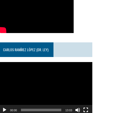
CARLOS RAMÍREZ LÓPEZ (DR. LEY)
eproductor
e
ideo
00:00
13:03