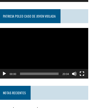
PATRICIA POLEO CASO DE JOVEN VIOLADA
eproductor
e
ideo
00:00
20:04
NOTAS RECIENTES