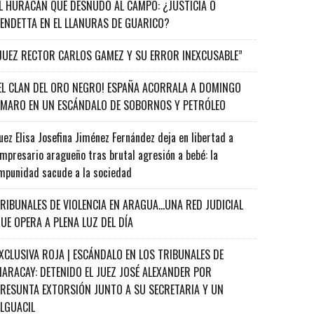
L HURACÁN QUE DESNUDÓ AL CAMPO: ¿JUSTICIA O
ENDETTA EN EL LLANURAS DE GUARICO?
JUEZ RECTOR CARLOS GAMEZ Y SU ERROR INEXCUSABLE”
EL CLAN DEL ORO NEGRO! ESPAÑA ACORRALA A DOMINGO
MARO EN UN ESCÁNDALO DE SOBORNOS Y PETRÓLEO
uez Elisa Josefina Jiménez Fernández deja en libertad a
mpresario aragueño tras brutal agresión a bebé: la
mpunidad sacude a la sociedad
RIBUNALES DE VIOLENCIA EN ARAGUA…UNA RED JUDICIAL
UE OPERA A PLENA LUZ DEL DÍA
XCLUSIVA ROJA | ESCÁNDALO EN LOS TRIBUNALES DE
ARACAY: DETENIDO EL JUEZ JOSÉ ALEXANDER POR
RESUNTA EXTORSIÓN JUNTO A SU SECRETARIA Y UN
ALGUACIL