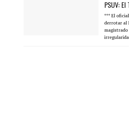
PSUV: El 
*** El ofici
derrotar al
magistrado 
irregularid