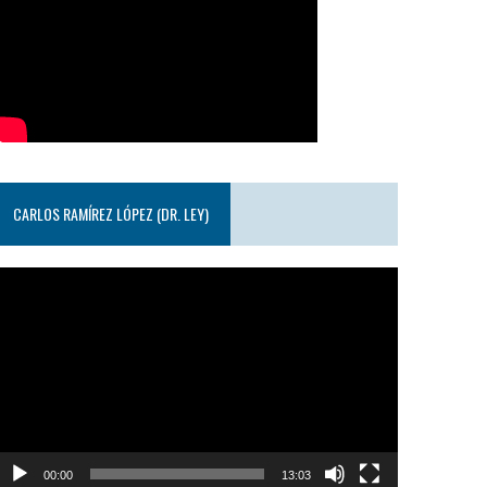
CARLOS RAMÍREZ LÓPEZ (DR. LEY)
eproductor
e
ideo
00:00
13:03