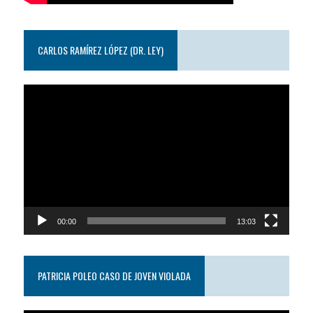
CARLOS RAMÍREZ LÓPEZ (DR. LEY)
Reproductor
de
video
00:00
13:03
PATRICIA POLEO CASO DE JOVEN VIOLADA