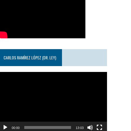
CARLOS RAMÍREZ LÓPEZ (DR. LEY)
eproductor
e
ideo
00:00
13:03