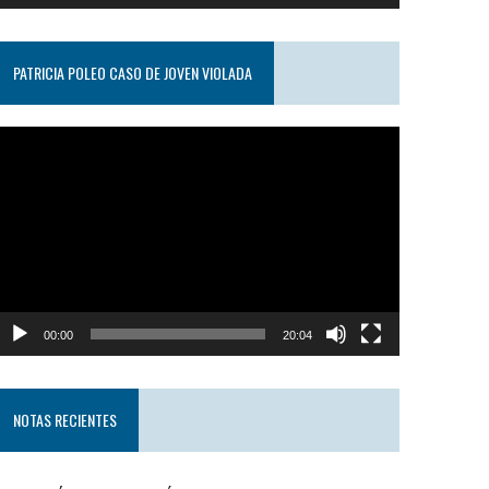
PATRICIA POLEO CASO DE JOVEN VIOLADA
eproductor
e
ideo
00:00
20:04
NOTAS RECIENTES