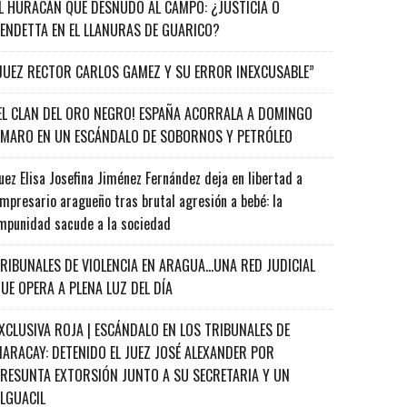
L HURACÁN QUE DESNUDÓ AL CAMPO: ¿JUSTICIA O
ENDETTA EN EL LLANURAS DE GUARICO?
JUEZ RECTOR CARLOS GAMEZ Y SU ERROR INEXCUSABLE”
EL CLAN DEL ORO NEGRO! ESPAÑA ACORRALA A DOMINGO
MARO EN UN ESCÁNDALO DE SOBORNOS Y PETRÓLEO
uez Elisa Josefina Jiménez Fernández deja en libertad a
mpresario aragueño tras brutal agresión a bebé: la
mpunidad sacude a la sociedad
RIBUNALES DE VIOLENCIA EN ARAGUA…UNA RED JUDICIAL
UE OPERA A PLENA LUZ DEL DÍA
XCLUSIVA ROJA | ESCÁNDALO EN LOS TRIBUNALES DE
ARACAY: DETENIDO EL JUEZ JOSÉ ALEXANDER POR
RESUNTA EXTORSIÓN JUNTO A SU SECRETARIA Y UN
ALGUACIL