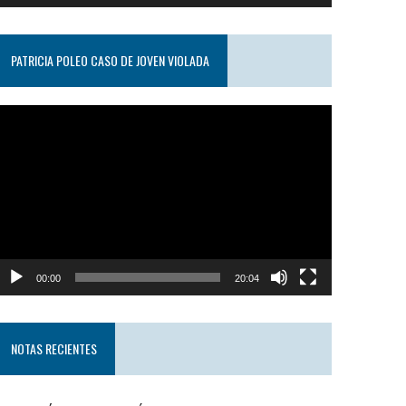
PATRICIA POLEO CASO DE JOVEN VIOLADA
eproductor
e
ideo
00:00
20:04
NOTAS RECIENTES