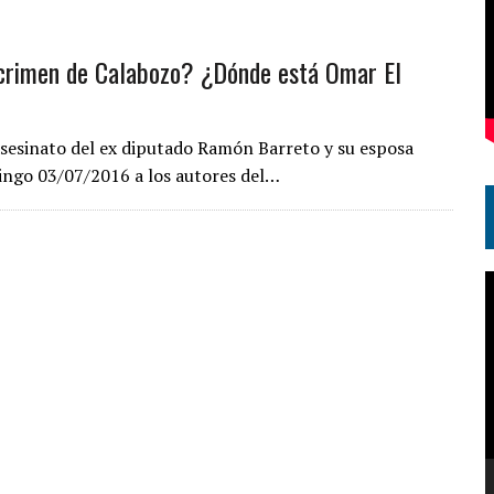
 crimen de Calabozo? ¿Dónde está Omar El
 asesinato del ex diputado Ramón Barreto y su esposa
mingo 03/07/2016 a los autores del…
R
d
v