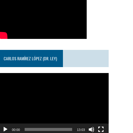
CARLOS RAMÍREZ LÓPEZ (DR. LEY)
eproductor
e
ideo
00:00
13:03