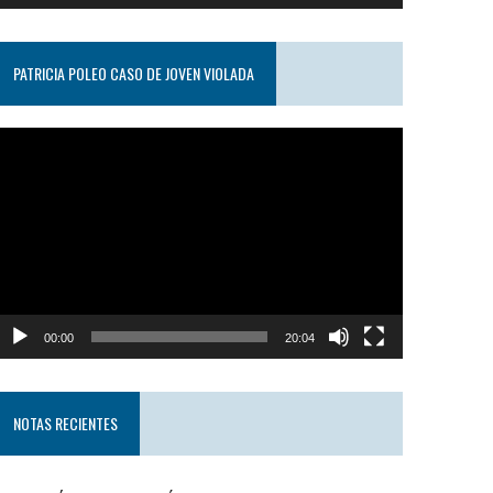
PATRICIA POLEO CASO DE JOVEN VIOLADA
eproductor
e
ideo
00:00
20:04
NOTAS RECIENTES