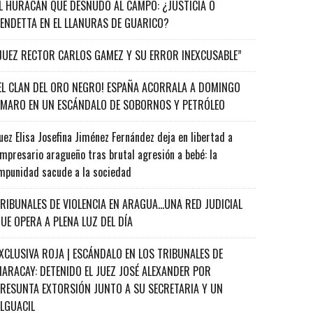
L HURACÁN QUE DESNUDÓ AL CAMPO: ¿JUSTICIA O
ENDETTA EN EL LLANURAS DE GUARICO?
JUEZ RECTOR CARLOS GAMEZ Y SU ERROR INEXCUSABLE”
EL CLAN DEL ORO NEGRO! ESPAÑA ACORRALA A DOMINGO
MARO EN UN ESCÁNDALO DE SOBORNOS Y PETRÓLEO
uez Elisa Josefina Jiménez Fernández deja en libertad a
mpresario aragueño tras brutal agresión a bebé: la
mpunidad sacude a la sociedad
RIBUNALES DE VIOLENCIA EN ARAGUA…UNA RED JUDICIAL
UE OPERA A PLENA LUZ DEL DÍA
XCLUSIVA ROJA | ESCÁNDALO EN LOS TRIBUNALES DE
ARACAY: DETENIDO EL JUEZ JOSÉ ALEXANDER POR
RESUNTA EXTORSIÓN JUNTO A SU SECRETARIA Y UN
ALGUACIL