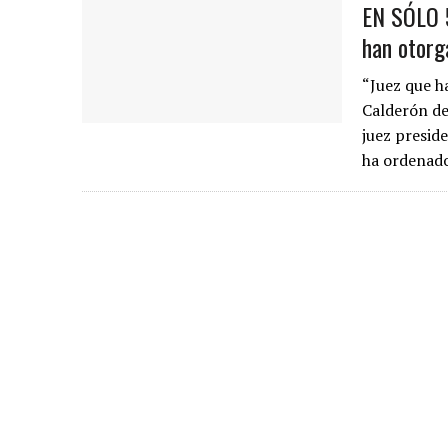
EN SÓLO 5
han otorg
“Juez que h
Calderón de
juez preside
ha ordenado