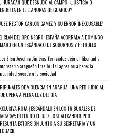
L HURACÁN QUE DESNUDÓ AL CAMPO: ¿JUSTICIA O
ENDETTA EN EL LLANURAS DE GUARICO?
JUEZ RECTOR CARLOS GAMEZ Y SU ERROR INEXCUSABLE”
EL CLAN DEL ORO NEGRO! ESPAÑA ACORRALA A DOMINGO
MARO EN UN ESCÁNDALO DE SOBORNOS Y PETRÓLEO
uez Elisa Josefina Jiménez Fernández deja en libertad a
mpresario aragueño tras brutal agresión a bebé: la
mpunidad sacude a la sociedad
RIBUNALES DE VIOLENCIA EN ARAGUA…UNA RED JUDICIAL
UE OPERA A PLENA LUZ DEL DÍA
XCLUSIVA ROJA | ESCÁNDALO EN LOS TRIBUNALES DE
ARACAY: DETENIDO EL JUEZ JOSÉ ALEXANDER POR
RESUNTA EXTORSIÓN JUNTO A SU SECRETARIA Y UN
ALGUACIL