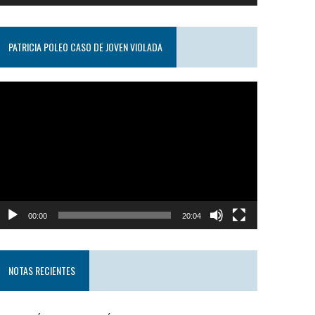
PATRICIA POLEO CASO DE JOVEN VIOLADA
eproductor
e
ideo
00:00
20:04
NOTAS RECIENTES