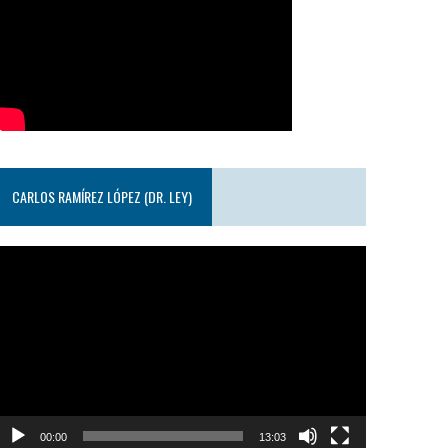
CARLOS RAMÍREZ LÓPEZ (DR. LEY)
eproductor
e
ideo
00:00
13:03