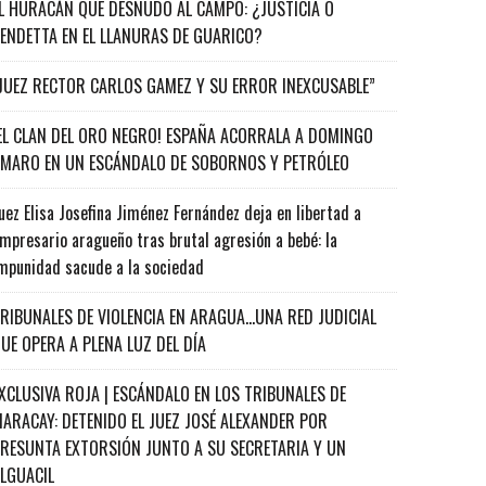
L HURACÁN QUE DESNUDÓ AL CAMPO: ¿JUSTICIA O
ENDETTA EN EL LLANURAS DE GUARICO?
JUEZ RECTOR CARLOS GAMEZ Y SU ERROR INEXCUSABLE”
EL CLAN DEL ORO NEGRO! ESPAÑA ACORRALA A DOMINGO
MARO EN UN ESCÁNDALO DE SOBORNOS Y PETRÓLEO
uez Elisa Josefina Jiménez Fernández deja en libertad a
mpresario aragueño tras brutal agresión a bebé: la
mpunidad sacude a la sociedad
RIBUNALES DE VIOLENCIA EN ARAGUA…UNA RED JUDICIAL
UE OPERA A PLENA LUZ DEL DÍA
XCLUSIVA ROJA | ESCÁNDALO EN LOS TRIBUNALES DE
ARACAY: DETENIDO EL JUEZ JOSÉ ALEXANDER POR
RESUNTA EXTORSIÓN JUNTO A SU SECRETARIA Y UN
ALGUACIL