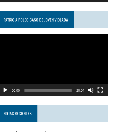
PATRICIA POLEO CASO DE JOVEN VIOLADA
eproductor
e
ideo
00:00
20:04
NOTAS RECIENTES