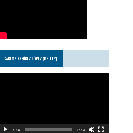
CARLOS RAMÍREZ LÓPEZ (DR. LEY)
eproductor
e
ideo
00:00
13:03