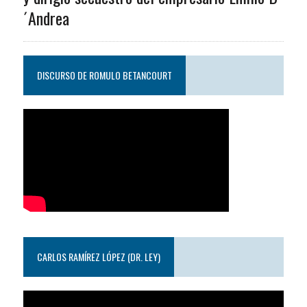
´Andrea
DISCURSO DE ROMULO BETANCOURT
CARLOS RAMÍREZ LÓPEZ (DR. LEY)
Reproductor