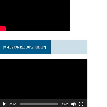
CARLOS RAMÍREZ LÓPEZ (DR. LEY)
eproductor
e
ideo
00:00
13:03