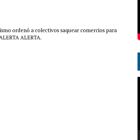
ismo ordenó a colectivos saquear comercios para
ra. ALERTA ALERTA.
R
d
v