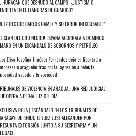
L HURACÁN QUE DESNUDÓ AL CAMPO: ¿JUSTICIA O
ENDETTA EN EL LLANURAS DE GUARICO?
JUEZ RECTOR CARLOS GAMEZ Y SU ERROR INEXCUSABLE”
EL CLAN DEL ORO NEGRO! ESPAÑA ACORRALA A DOMINGO
MARO EN UN ESCÁNDALO DE SOBORNOS Y PETRÓLEO
uez Elisa Josefina Jiménez Fernández deja en libertad a
mpresario aragueño tras brutal agresión a bebé: la
mpunidad sacude a la sociedad
RIBUNALES DE VIOLENCIA EN ARAGUA…UNA RED JUDICIAL
UE OPERA A PLENA LUZ DEL DÍA
XCLUSIVA ROJA | ESCÁNDALO EN LOS TRIBUNALES DE
ARACAY: DETENIDO EL JUEZ JOSÉ ALEXANDER POR
RESUNTA EXTORSIÓN JUNTO A SU SECRETARIA Y UN
ALGUACIL