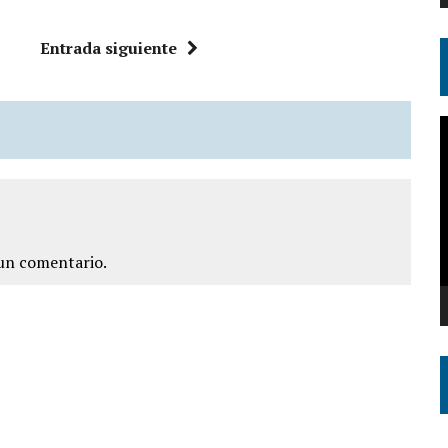
Entrada siguiente
R
d
v
un comentario.