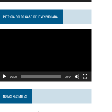
PATRICIA POLEO CASO DE JOVEN VIOLADA
eproductor
e
ideo
00:00
20:04
NOTAS RECIENTES