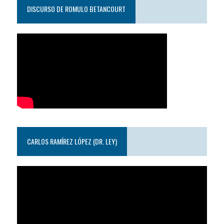
DISCURSO DE ROMULO BETANCOURT
CARLOS RAMÍREZ LÓPEZ (DR. LEY)
Reproductor
de
video