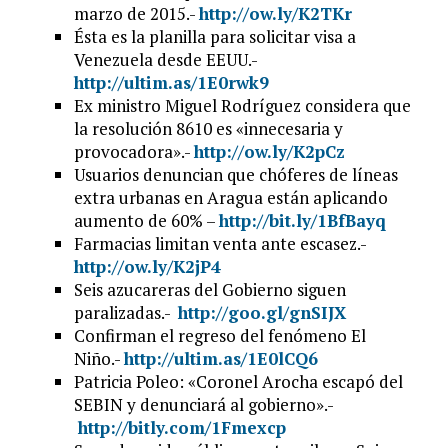
marzo de 2015.-
http://ow.ly/K2TKr
Ésta es la planilla para solicitar visa a
Venezuela desde EEUU.-
http://ultim.as/1E0rwk9
Ex ministro Miguel Rodríguez considera que
la resolución 8610 es «innecesaria y
provocadora».-
http://ow.ly/K2pCz
Usuarios denuncian que chóferes de líneas
extra urbanas en Aragua están aplicando
aumento de 60% –
http://bit.ly/1BfBayq
Farmacias limitan venta ante escasez.-
http://ow.ly/K2jP4
Seis azucareras del Gobierno siguen
paralizadas.-
http://goo.gl/gnSIJX
Confirman el regreso del fenómeno El
Niño.-
http://ultim.as/1E0lCQ6
Patricia Poleo: «Coronel Arocha escapó del
SEBIN y denunciará al gobierno».-
http://bitly.com/1Fmexcp