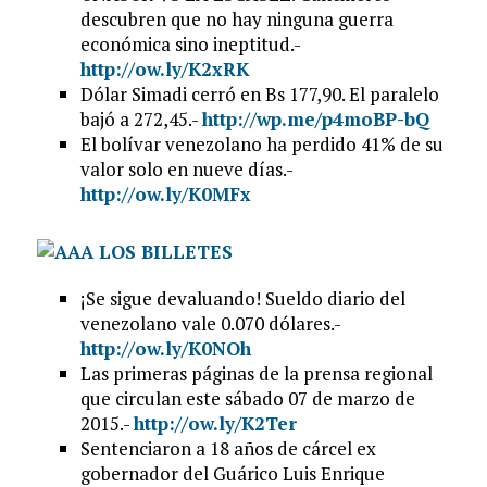
descubren que no hay ninguna guerra
económica sino ineptitud.-
http://ow.ly/K2xRK
Dólar Simadi cerró en Bs 177,90. El paralelo
bajó a 272,45.-
http://wp.me/p4moBP-bQ
El bolívar venezolano ha perdido 41% de su
valor solo en nueve días.-
http://ow.ly/K0MFx
¡Se sigue devaluando! Sueldo diario del
venezolano vale 0.070 dólares.-
http://ow.ly/K0NOh
Las primeras páginas de la prensa regional
que circulan este sábado 07 de marzo de
2015.-
http://ow.ly/K2Ter
Sentenciaron a 18 años de cárcel ex
gobernador del Guárico Luis Enrique