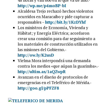
48 horas y van 606 en lo que va de año.-
http://wp.me/p4moBP-bI
Alcaldesa Trejo rechazó hechos violentos
ocurridos en Maracaibo y pide capturar a
responsables –
http://bit.ly/1KzDYhf
Los ministros de Economía, Vivienda y
Hábitat; y Energía Eléctrica; acordaron
crear una comisión para dar seguimiento a
los materiales de construcción utilizados en
las misiones del Gobierno.-
http://ow.ly/K2usD
Vielma Mora interpondrá una demanda
contra los medios «que aúpan la guarimba».-
http://ultim.as/1aQZwpR
Avanzan en el diseño de protocolos de
emergencias en el Teleférico de Mérida.-
http://goo.gl/pPFZF8