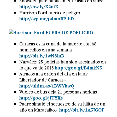
Snowden pide públicamente asilo en Suiza.-
http://ow.ly/K2utK
Harrison Ford fuera de peligro:
http://wp.me/p4moBP-bD
Caracas es la cuna de la muerte con 68
homicidios en una semana
http://bit.ly/1wN8luB
Narváez: 25 policías han sido asesinados en
lo que va de 2015
http://goo.gl/B4mkN3
Atracos a la orden del día en la Av.
Libertador de Caracas.-
http://ultim.as/1BWYkwQ
Vuelco de bus deja 21 personas heridas
http://goo.gl/jlUYXs
Padre simuló el secuestro de su hijita de un
año en Maracaibo.-
http://bit.ly/1A3JGOf