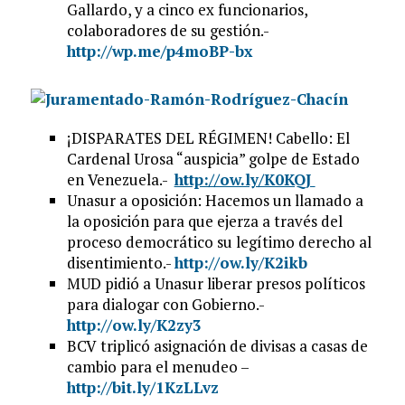
Gallardo, y a cinco ex funcionarios,
colaboradores de su gestión.-
http://wp.me/p4moBP-bx
¡DISPARATES DEL RÉGIMEN! Cabello: El
Cardenal Urosa “auspicia” golpe de Estado
en Venezuela.-
http://ow.ly/K0KQJ
Unasur a oposición: Hacemos un llamado a
la oposición para que ejerza a través del
proceso democrático su legítimo derecho al
disentimiento.-
http://ow.ly/K2ikb
MUD pidió a Unasur liberar presos políticos
para dialogar con Gobierno.-
http://ow.ly/K2zy3
BCV triplicó asignación de divisas a casas de
cambio para el menudeo –
http://bit.ly/1KzLLvz