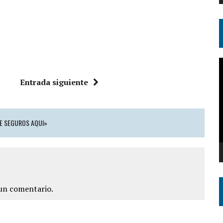
R
d
Entrada siguiente
v
DE SEGUROS AQUI»
un comentario.