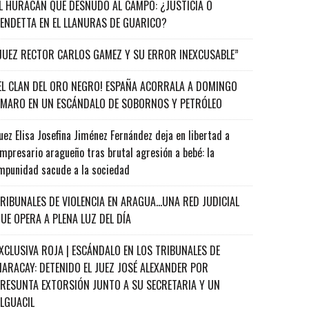
L HURACÁN QUE DESNUDÓ AL CAMPO: ¿JUSTICIA O
ENDETTA EN EL LLANURAS DE GUARICO?
JUEZ RECTOR CARLOS GAMEZ Y SU ERROR INEXCUSABLE”
EL CLAN DEL ORO NEGRO! ESPAÑA ACORRALA A DOMINGO
MARO EN UN ESCÁNDALO DE SOBORNOS Y PETRÓLEO
uez Elisa Josefina Jiménez Fernández deja en libertad a
mpresario aragueño tras brutal agresión a bebé: la
mpunidad sacude a la sociedad
RIBUNALES DE VIOLENCIA EN ARAGUA…UNA RED JUDICIAL
UE OPERA A PLENA LUZ DEL DÍA
XCLUSIVA ROJA | ESCÁNDALO EN LOS TRIBUNALES DE
ARACAY: DETENIDO EL JUEZ JOSÉ ALEXANDER POR
RESUNTA EXTORSIÓN JUNTO A SU SECRETARIA Y UN
ALGUACIL