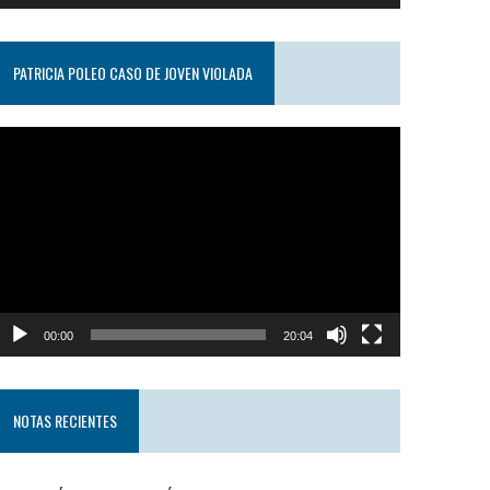
PATRICIA POLEO CASO DE JOVEN VIOLADA
eproductor
e
ideo
00:00
20:04
NOTAS RECIENTES