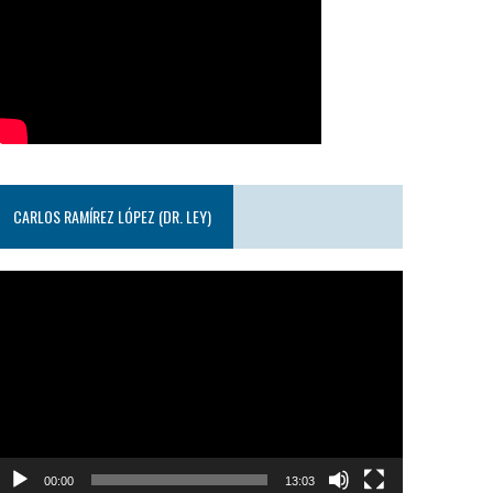
CARLOS RAMÍREZ LÓPEZ (DR. LEY)
eproductor
e
ideo
00:00
13:03