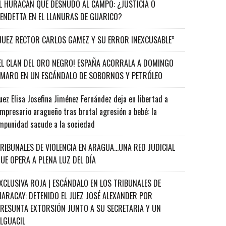
L HURACÁN QUE DESNUDÓ AL CAMPO: ¿JUSTICIA O
ENDETTA EN EL LLANURAS DE GUARICO?
JUEZ RECTOR CARLOS GAMEZ Y SU ERROR INEXCUSABLE”
EL CLAN DEL ORO NEGRO! ESPAÑA ACORRALA A DOMINGO
MARO EN UN ESCÁNDALO DE SOBORNOS Y PETRÓLEO
uez Elisa Josefina Jiménez Fernández deja en libertad a
mpresario aragueño tras brutal agresión a bebé: la
mpunidad sacude a la sociedad
RIBUNALES DE VIOLENCIA EN ARAGUA…UNA RED JUDICIAL
UE OPERA A PLENA LUZ DEL DÍA
XCLUSIVA ROJA | ESCÁNDALO EN LOS TRIBUNALES DE
ARACAY: DETENIDO EL JUEZ JOSÉ ALEXANDER POR
RESUNTA EXTORSIÓN JUNTO A SU SECRETARIA Y UN
ALGUACIL