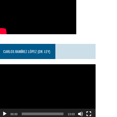
CARLOS RAMÍREZ LÓPEZ (DR. LEY)
eproductor
e
ideo
00:00
13:03