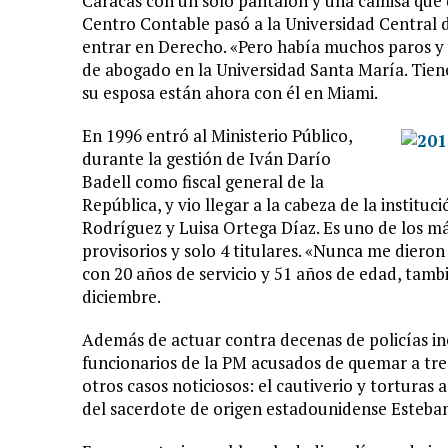
Caracas con un solo pantalón y una camisa que d
Centro Contable pasó a la Universidad Central 
entrar en Derecho. «Pero había muchos paros y 
de abogado en la Universidad Santa María. Tiene 
su esposa están ahora con él en Miami.
En 1996 entró al Ministerio Público,
durante la gestión de Iván Darío
Badell como fiscal general de la
República, y vio llegar a la cabeza de la institu
Rodríguez y Luisa Ortega Díaz. Es uno de los má
provisorios y solo 4 titulares. «Nunca me dieron 
con 20 años de servicio y 51 años de edad, tamb
diciembre.
Además de actuar contra decenas de policías in
funcionarios de la PM acusados de quemar a tres 
otros casos noticiosos: el cautiverio y torturas
del sacerdote de origen estadounidense Esteban 