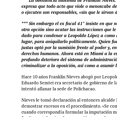
*** La obediencia indebida de Franklin Nieves. 
expresa que todo acto que viole o menoscabe der
o ejecuten son responsables, «sin que le sirvan 
*** Sin embargo el ex fiscal 41° insiste en que n
otra opción sino acatar las instrucciones que l
dado para condenar a Leopoldo López a como 
lugar, para aniquilarlo políticamente. Quien f
justas optó por la sumisión frente al poder y, en
derechos humanos. Ahora está en Miami a la esp
profundo deterioro del sistema de administració
criminalizar a la oposición, así como a asumir l
Hace 10 años Franklin Nieves abogó por Leopol
Eduardo Semtei era secretario de gobierno de la
intentó allanar la sede de Polichacao.
Nieves le tomó declaración al entonces alcalde 
demostrar excesos en el procedimiento. «Se com
cuando correspondía formular la imputación me