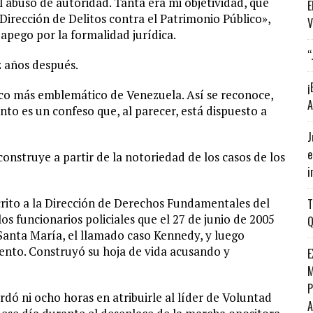
 abuso de autoridad. Tanta era mi objetividad, que
E
Dirección de Delitos contra el Patrimonio Público»,
V
 apego por la formalidad jurídica.
“
z años después.
¡
ítico más emblemático de Venezuela. Así se reconoce,
A
to es un confeso que, al parecer, está dispuesto a
J
e
construye a partir de la notoriedad de los casos de los
i
crito a la Dirección de Derechos Fundamentales del
T
s funcionarios policiales que el 27 de junio de 2005
Q
 Santa María, el llamado caso Kennedy, y luego
iento. Construyó su hoja de vida acusando y
E
M
P
rdó ni ocho horas en atribuirle al líder de Voluntad