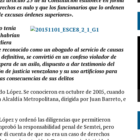
El artículo 25 de la Constitución establece en forma
echos es nulo y que los funcionarios que lo ordenen
de excusas órdenes superiores».
o tenía
e habrían
R
diera
d
ue reconocido como un abogado al servicio de causas
v
 definitiva, se convirtió en un confeso violador de
era de un asilo, dispuesto a dar testimonio del
n de justicia venezolano y su uso artificioso para
as consecuencias de sus delitos
do López. Se conocieron en octubre de 2005, cuando
 Alcaldía Metropolitana, dirigida por Juan Barreto, e
López y ordenó las diligencias que permitieron
probó la responsabilidad penal de Semtei, pero
 di cuenta de que no era un caso de derechos