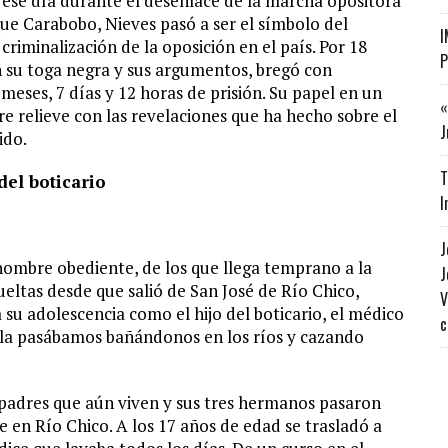
 ese día durante el desenlace de la marcha opositora
ue Carabobo, Nieves pasó a ser el símbolo del
I
 criminalización de la oposición en el país. Por 18
P
con su toga negra y sus argumentos, bregó con
meses, 7 días y 12 horas de prisión. Su papel en un
«
re relieve con las revelaciones que ha hecho sobre el
J
ido.
T
 del boticario
I
J
ombre obediente, de los que llega temprano a la
J
 vueltas desde que salió de San José de Río Chico,
V
su adolescencia como el hijo del boticario, el médico
c
s la pasábamos bañándonos en los ríos y cazando
padres ­que aún viven­ y sus tres hermanos pasaron
 en Río Chico. A los 17 años de edad se trasladó a