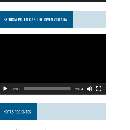
PATRICIA POLEO CASO DE JOVEN VIOLADA
eproductor
e
ideo
00:00
20:04
NOTAS RECIENTES