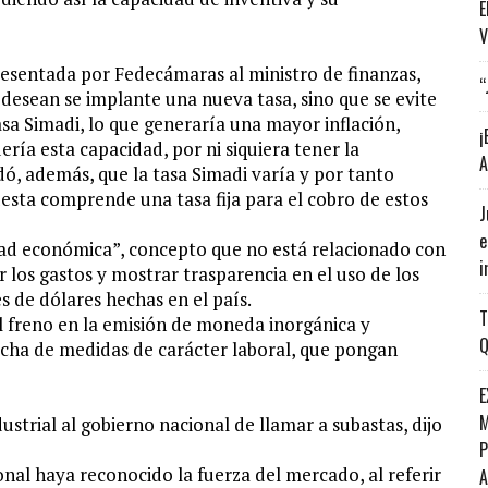
E
V
esentada por Fedecámaras al ministro de finanzas,
“
desean se implante una nueva tasa, sino que se evite
asa Simadi, lo que generaría una mayor inflación,
¡
ía esta capacidad, por ni siquiera tener la
A
dó, además, que la tasa Simadi varía y por tanto
uesta comprende una tasa fija para el cobro de estos
J
e
idad económica”, concepto que no está relacionado con
i
 los gastos y mostrar trasparencia en el uso de los
es de dólares hechas en el país.
T
 el freno en la emisión de moneda inorgánica y
Q
cha de medidas de carácter laboral, que pongan
E
M
ustrial al gobierno nacional de llamar a subastas, dijo
P
onal haya reconocido la fuerza del mercado, al referir