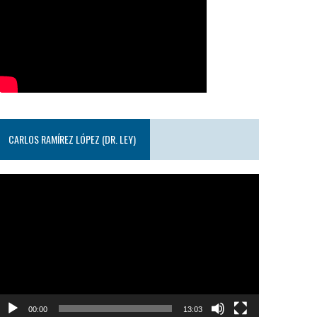
CARLOS RAMÍREZ LÓPEZ (DR. LEY)
eproductor
e
ideo
00:00
13:03