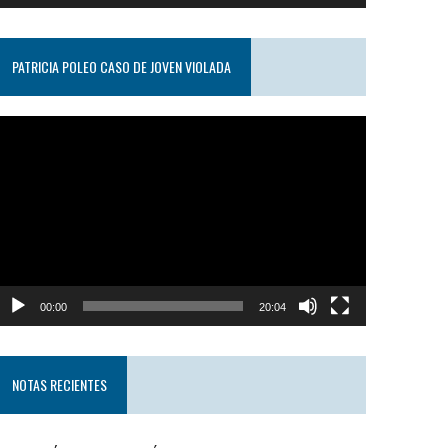
PATRICIA POLEO CASO DE JOVEN VIOLADA
eproductor
e
ideo
00:00
20:04
NOTAS RECIENTES