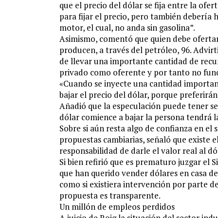
que el precio del dólar se fija entre la of
para fijar el precio, pero también debería 
motor, el cual, no anda sin gasolina”.
Asimismo, comentó que quien debe ofertar 
producen, a través del petróleo, 96. Advirt
de llevar una importante cantidad de recu
privado como oferente y por tanto no fun
«Cuando se inyecte una cantidad importan
bajar el precio del dólar, porque preferirán 
Añadió que la especulación puede tener s
dólar comience a bajar la persona tendrá l
Sobre si aún resta algo de confianza en el 
propuestas cambiarias, señaló que existe el
responsabilidad de darle el valor real al dó
Si bien refirió que es prematuro juzgar el 
que han querido vender dólares en casa de 
como si existiera intervención por parte d
propuesta es transparente.
Un millón de empleos perdidos
A juicio de Roig la situación del sector ind