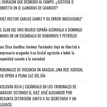
L HURACÁN QUE DESNUDÓ AL CAMPO: ¿JUSTICIA O
ENDETTA EN EL LLANURAS DE GUARICO?
JUEZ RECTOR CARLOS GAMEZ Y SU ERROR INEXCUSABLE”
EL CLAN DEL ORO NEGRO! ESPAÑA ACORRALA A DOMINGO
MARO EN UN ESCÁNDALO DE SOBORNOS Y PETRÓLEO
uez Elisa Josefina Jiménez Fernández deja en libertad a
mpresario aragueño tras brutal agresión a bebé: la
mpunidad sacude a la sociedad
RIBUNALES DE VIOLENCIA EN ARAGUA…UNA RED JUDICIAL
UE OPERA A PLENA LUZ DEL DÍA
XCLUSIVA ROJA | ESCÁNDALO EN LOS TRIBUNALES DE
ARACAY: DETENIDO EL JUEZ JOSÉ ALEXANDER POR
RESUNTA EXTORSIÓN JUNTO A SU SECRETARIA Y UN
ALGUACIL