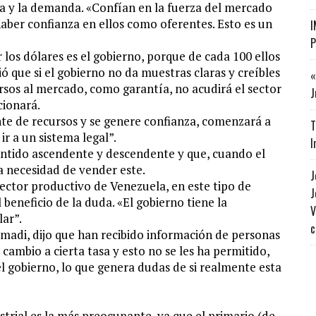
erta y la demanda. «Confían en la fuerza del mercado
haber confianza en ellos como oferentes. Esto es un
I
P
los dólares es el gobierno, porque de cada 100 ellos
ió que si el gobierno no da muestras claras y creíbles
«
rsos al mercado, como garantía, no acudirá el sector
J
cionará.
te de recursos y se genere confianza, comenzará a
T
ir a un sistema legal”.
I
entido ascendente y descendente y que, cuando el
a necesidad de vender este.
J
sector productivo de Venezuela, en este tipo de
J
 beneficio de la duda. «El gobierno tiene la
V
lar”.
c
Simadi, dijo que han recibido información de personas
cambio a cierta tasa y esto no se les ha permitido,
el gobierno, lo que genera dudas de si realmente esta
ustrial es la más preocupante, ya que el primario (de