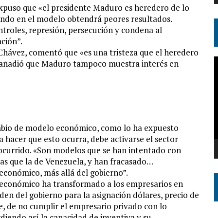
xpuso que «el presidente Maduro es heredero de lo
zando en el modelo obtendrá peores resultados.
troles, represión, persecución y condena al
ción”.
 Chávez, comentó que «es una tristeza que el heredero
R
o añadió que Maduro tampoco muestra interés en
d
v
mbio de modelo económico, como lo ha expuesto
hacer que esto ocurra, debe activarse el sector
 ocurrido. «Son modelos que se han intentado con
s que la de Venezuela, y han fracasado…
económico, más allá del gobierno”.
 económico ha transformado a los empresarios en
en del gobierno para la asignación dólares, precio de
, de no cumplir el empresario privado con lo
rdiendo así la capacidad de inventiva y su