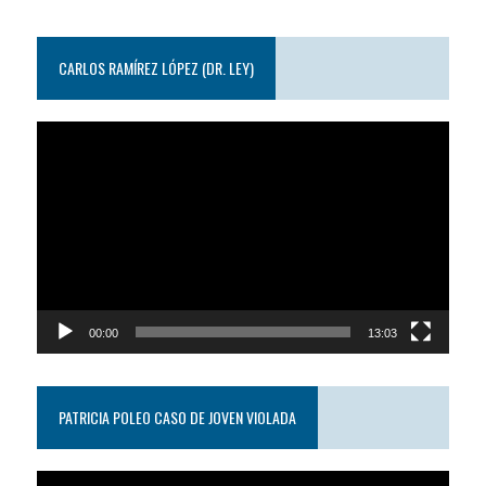
CARLOS RAMÍREZ LÓPEZ (DR. LEY)
Reproductor
de
video
00:00
13:03
PATRICIA POLEO CASO DE JOVEN VIOLADA
Reproductor