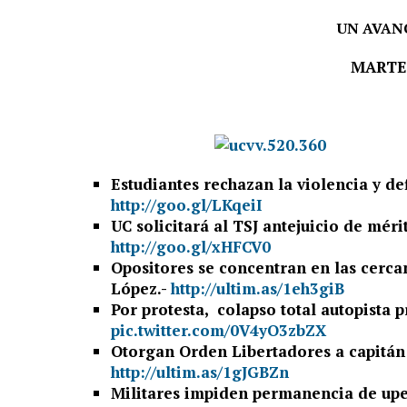
UN AVANC
MARTES
Estudiantes rechazan la violencia y d
http://goo.gl/LKqeiI
UC solicitará al TSJ antejuicio de mé
http://goo.gl/xHFCV0
Opositores se concentran en las cerc
López.-
http://ultim.as/1eh3giB
Por protesta, colapso total autopista p
pic.twitter.com/0V4yO3zbZX
Otorgan Orden Libertadores a capitá
http://ultim.as/1gJGBZn
Militares impiden permanencia de upe