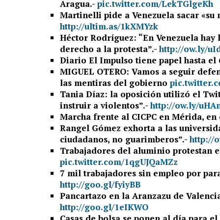
Aragua.-
pic.twitter.com/LekTGlgeKh
Martinelli pide a Venezuela sacar «su
http://ultim.as/1kXMYzk
Héctor Rodríguez: “En Venezuela hay l
derecho a la protesta”.-
http://ow.ly/uI
Diario El Impulso tiene papel hasta el 
MIGUEL OTERO: Vamos a seguir defend
las mentiras del gobierno
pic.twitter
Tania Díaz: la oposición utilizó el Twi
instruir a violentos”.-
http://ow.ly/uHA
Marcha frente al CICPC en Mérida, en
Rangel Gómez exhorta a las universid
ciudadanos, no guarimberos”.-
http://
Trabajadores del aluminio protestan e
pic.twitter.com/1qgUJQaMZz
7 mil trabajadores sin empleo por para
http://goo.gl/fyiyBB
Pancartazo en la Aranzazu de Valencia:
http://goo.gl/1eIKWO
Casas de bolsa se ponen al día para el