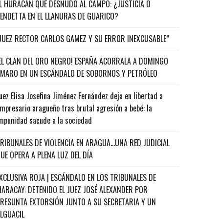
L HURACÁN QUE DESNUDÓ AL CAMPO: ¿JUSTICIA O
ENDETTA EN EL LLANURAS DE GUARICO?
JUEZ RECTOR CARLOS GAMEZ Y SU ERROR INEXCUSABLE”
EL CLAN DEL ORO NEGRO! ESPAÑA ACORRALA A DOMINGO
MARO EN UN ESCÁNDALO DE SOBORNOS Y PETRÓLEO
uez Elisa Josefina Jiménez Fernández deja en libertad a
mpresario aragueño tras brutal agresión a bebé: la
mpunidad sacude a la sociedad
RIBUNALES DE VIOLENCIA EN ARAGUA…UNA RED JUDICIAL
UE OPERA A PLENA LUZ DEL DÍA
XCLUSIVA ROJA | ESCÁNDALO EN LOS TRIBUNALES DE
ARACAY: DETENIDO EL JUEZ JOSÉ ALEXANDER POR
RESUNTA EXTORSIÓN JUNTO A SU SECRETARIA Y UN
ALGUACIL