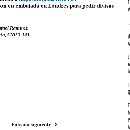
E
on en embajada en Londres para pedir divisas
V
“
afael Ramírez
sta, CNP 3.141
¡
A
J
e
i
T
Q
E
M
P
Entrada siguiente