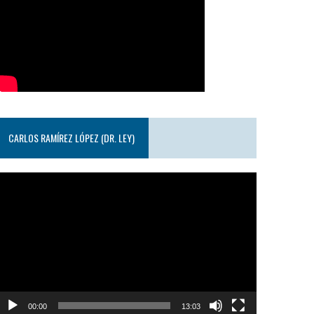
CARLOS RAMÍREZ LÓPEZ (DR. LEY)
eproductor
e
ideo
00:00
13:03