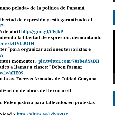
 mano peluda» de la política de Panamá.-
ibertad de expresión y está garantizado el
d7i
6 de abril
http://goo.gl/i0vJkP
R
iendo la libertad de expresión, desmontando
d
.com/sk4fVL0O1N
v
tter “para organizar acciones terroristas e
nY
 estos momentos.-
pic.twitter.com/78zb4dYaDH
ades a llamar a clases: “Deben formar
ow.ly/uHE09
n la av. Fuerzas Armadas de Cuidad Guayana.-
lización de obras del ferrocarril
 Piden justicia para fallecidos en protestas
 Sicad 2
http://ultim.as/1d9SVGY