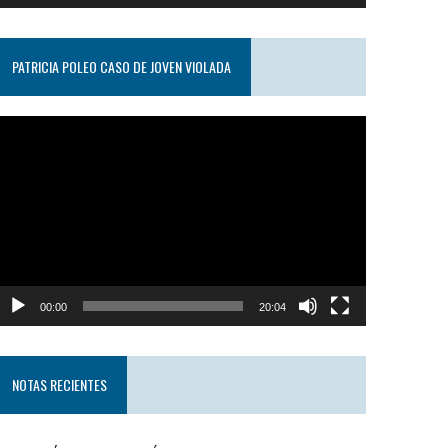
PATRICIA POLEO CASO DE JOVEN VIOLADA
eproductor
e
ideo
00:00
20:04
NOTAS RECIENTES