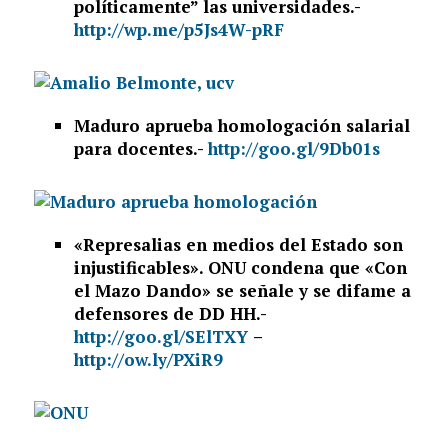
políticamente” las universidades.-
http://wp.me/p5Js4W-pRF
Maduro aprueba homologación salarial
para docentes.-
http://goo.gl/9Db01s
«Represalias en medios del Estado son
injustificables». ONU condena que «Con
el Mazo Dando» se señale y se difame a
defensores de DD HH.-
http://goo.gl/SElTXY
–
http://ow.ly/PXiR9