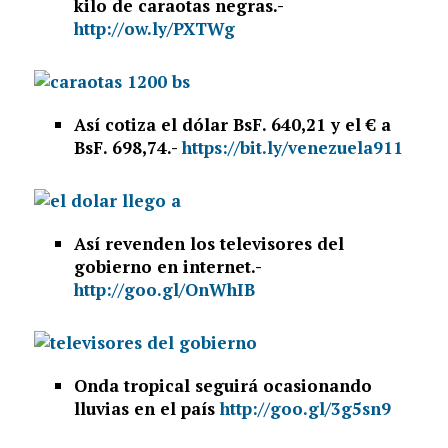
kilo de caraotas negras.-
http://ow.ly/PXTWg
Así cotiza el dólar BsF. 640,21 y el € a
BsF. 698,74.-
https://bit.ly/venezuela911
Así revenden los televisores del
gobierno en internet.-
http://goo.gl/OnWhIB
Onda tropical seguirá ocasionando
lluvias en el país
http://goo.gl/3g5sn9