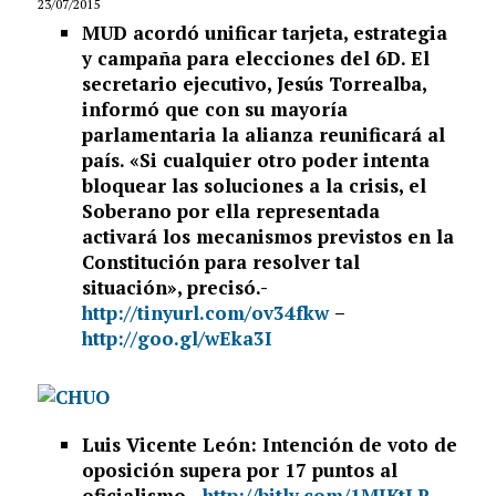
23/07/2015
MUD acordó unificar tarjeta, estrategia
y campaña para elecciones del 6D. El
secretario ejecutivo, Jesús Torrealba,
informó que con su mayoría
parlamentaria la alianza reunificará al
país. «Si cualquier otro poder intenta
bloquear las soluciones a la crisis, el
Soberano por ella representada
activará los mecanismos previstos en la
Constitución para resolver tal
situación», precisó.-
http://tinyurl.com/ov34fkw
–
http://goo.gl/wEka3I
Luis Vicente León: Intención de voto de
oposición supera por 17 puntos al
oficialismo.-
http://bitly.com/1MIKtLR