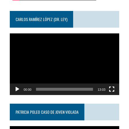
CARLOS RAMÍREZ LÓPEZ (DR. LEY)
Reproductor
de
video
00:00
13:03
PATRICIA POLEO CASO DE JOVEN VIOLADA