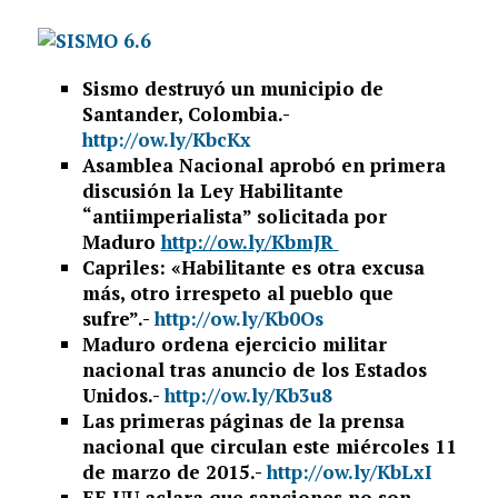
Sismo destruyó un municipio de
Santander, Colombia.-
http://ow.ly/KbcKx
Asamblea Nacional aprobó en primera
discusión la Ley Habilitante
“antiimperialista” solicitada por
Maduro
http://ow.ly/KbmJR
Capriles
: «Habilitante es otra excusa
más, otro irrespeto al pueblo que
sufre”.-
http://ow.ly/Kb0Os
Maduro ordena ejercicio militar
nacional tras anuncio de los Estados
Unidos.-
http://ow.ly/Kb3u8
Las primeras páginas de la prensa
nacional que circulan este miércoles 11
de marzo de 2015.-
http://ow.ly/KbLxI
EE UU aclara que sanciones no son