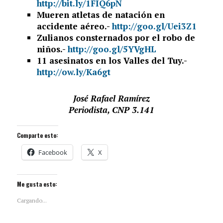
http://bit.ly/1FIQ6pN
Mueren atletas de natación en
accidente aéreo.-
http://goo.gl/Uei3Z1
Zulianos consternados por el robo de
niños.-
http://goo.gl/5YVgHL
11 asesinatos en los Valles del Tuy.-
http://ow.ly/Ka6gt
José Rafael Ramírez
Periodista, CNP 3.141
Comparte esto:
Facebook
X
Me gusta esto:
Cargando...