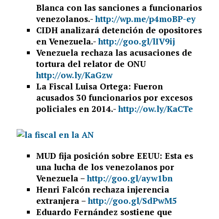
Blanca con las sanciones a funcionarios
venezolanos.-
http://wp.me/p4moBP-ey
CIDH analizará detención de opositores
en Venezuela.-
http://goo.gl/lIV9ij
Venezuela rechaza las acusaciones de
tortura del relator de ONU
http://ow.ly/KaGzw
La Fiscal Luisa Ortega: Fueron
acusados 30 funcionarios por excesos
policiales en 2014.-
http://ow.ly/KaCTe
MUD fija posición sobre EEUU: Esta es
una lucha de los venezolanos por
Venezuela –
http://goo.gl/ayw1bn
Henri Falcón rechaza injerencia
extranjera –
http://goo.gl/SdPwM5
Eduardo Fernández sostiene que