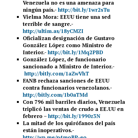
Venezuela no es una amenaza para
ningún país.-
http://bit.ly/1wr2sTu
Vielma Mora: EEUU tiene una sed
terrible de sangre.-
http://ultim.as/18yCMZI
Oficializan designación de Gustavo
González López como Ministro de
Interior.-
http://bit.ly/1Mq2PBD
González López, de funcionario
sancionado a Ministro de Interior.-
http://bitly.com/1aZwVhT
FANB rechaza sanciones de EEUU
contra funcionarios venezolanos.-
http://bitly.com/1b0aTMd
Con 796 mil barriles diarios, Venezuela
triplicó las ventas de crudo a EE.UU en
febrero –
http://bit.ly/1990z3N
La mitad de los quirófanos del país
están inoperativos.-
http://wp.me/p4moBP-eo