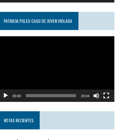
PATRICIA POLEO CASO DE JOVEN VIOLADA
eproductor
e
ideo
00:00
20:04
NOTAS RECIENTES