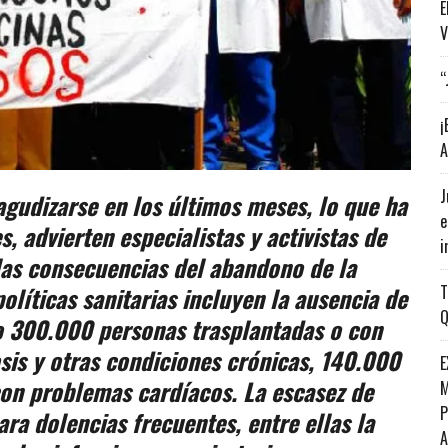
E
V
“
¡
A
J
 agudizarse en los últimos meses, lo que ha
e
, advierten especialistas y activistas de
i
as consecuencias del abandono de la
políticas sanitarias incluyen la ausencia de
T
Q
o 300.000 personas trasplantadas o con
osis y otras condiciones crónicas, 140.000
E
on problemas cardíacos. La escasez de
M
P
a dolencias frecuentes, entre ellas la