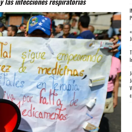
y las infecciones respiratorias
I
P
«
J
T
I
J
J
V
c