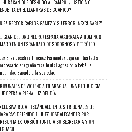
L HURACÁN QUE DESNUDÓ AL CAMPO: ¿JUSTICIA O
ENDETTA EN EL LLANURAS DE GUARICO?
JUEZ RECTOR CARLOS GAMEZ Y SU ERROR INEXCUSABLE”
EL CLAN DEL ORO NEGRO! ESPAÑA ACORRALA A DOMINGO
MARO EN UN ESCÁNDALO DE SOBORNOS Y PETRÓLEO
uez Elisa Josefina Jiménez Fernández deja en libertad a
mpresario aragueño tras brutal agresión a bebé: la
mpunidad sacude a la sociedad
RIBUNALES DE VIOLENCIA EN ARAGUA…UNA RED JUDICIAL
UE OPERA A PLENA LUZ DEL DÍA
XCLUSIVA ROJA | ESCÁNDALO EN LOS TRIBUNALES DE
ARACAY: DETENIDO EL JUEZ JOSÉ ALEXANDER POR
RESUNTA EXTORSIÓN JUNTO A SU SECRETARIA Y UN
ALGUACIL