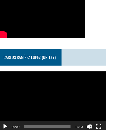
CARLOS RAMÍREZ LÓPEZ (DR. LEY)
eproductor
e
ideo
00:00
13:03