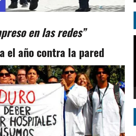
mpreso en las redes”
R
d
a el año contra la pared
v