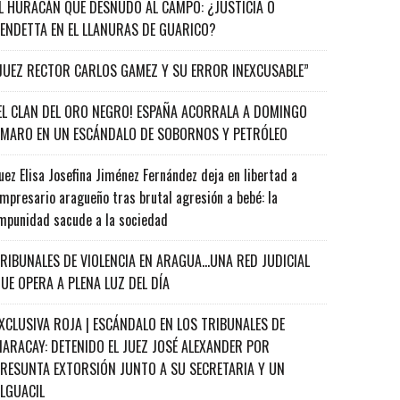
L HURACÁN QUE DESNUDÓ AL CAMPO: ¿JUSTICIA O
ENDETTA EN EL LLANURAS DE GUARICO?
JUEZ RECTOR CARLOS GAMEZ Y SU ERROR INEXCUSABLE”
EL CLAN DEL ORO NEGRO! ESPAÑA ACORRALA A DOMINGO
MARO EN UN ESCÁNDALO DE SOBORNOS Y PETRÓLEO
uez Elisa Josefina Jiménez Fernández deja en libertad a
mpresario aragueño tras brutal agresión a bebé: la
mpunidad sacude a la sociedad
RIBUNALES DE VIOLENCIA EN ARAGUA…UNA RED JUDICIAL
UE OPERA A PLENA LUZ DEL DÍA
XCLUSIVA ROJA | ESCÁNDALO EN LOS TRIBUNALES DE
ARACAY: DETENIDO EL JUEZ JOSÉ ALEXANDER POR
RESUNTA EXTORSIÓN JUNTO A SU SECRETARIA Y UN
ALGUACIL