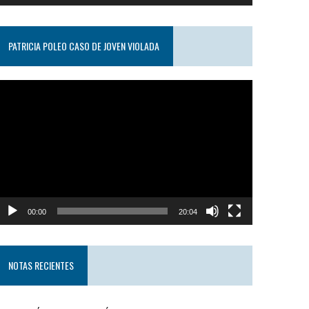
PATRICIA POLEO CASO DE JOVEN VIOLADA
eproductor
e
ideo
00:00
20:04
NOTAS RECIENTES