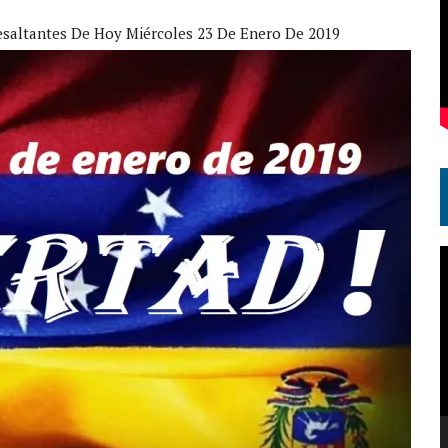
esaltantes De Hoy Miércoles 23 De Enero De 2019
R
d
v