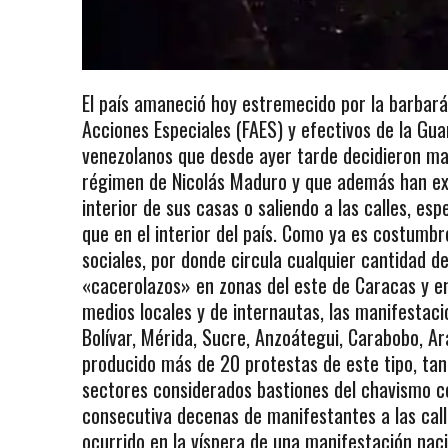
El país amaneció hoy estremecido por la barbará 
Acciones Especiales (FAES) y efectivos de la Gua
venezolanos que desde ayer tarde decidieron man
régimen de Nicolás Maduro y que además han ex
interior de sus casas o saliendo a las calles, es
que en el interior del país. Como ya es costumbr
sociales, por donde circula cualquier cantidad d
«cacerolazos» en zonas del este de Caracas y e
medios locales y de internautas, las manifesta
Bolívar, Mérida, Sucre, Anzoátegui, Carabobo, A
producido más de 20 protestas de este tipo, ta
sectores considerados bastiones del chavismo c
consecutiva decenas de manifestantes a las cal
ocurrido en la víspera de una manifestación naci