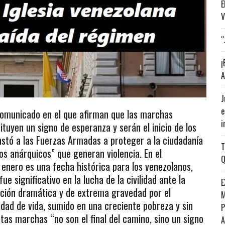
E
V
“
¡
A
J
e
comunicado en el que afirman que las marchas
i
tuyen un signo de esperanza y serán el inicio de los
nstó a las Fuerzas Armadas a proteger a la ciudadanía
T
os anárquicos” que generan violencia. En el
Q
enero es una fecha histórica para los venezolanos,
e significativo en la lucha de la civilidad ante la
E
uación dramática y de extrema gravedad por el
M
idad de vida, sumido en una creciente pobreza y sin
P
tas marchas “no son el final del camino, sino un signo