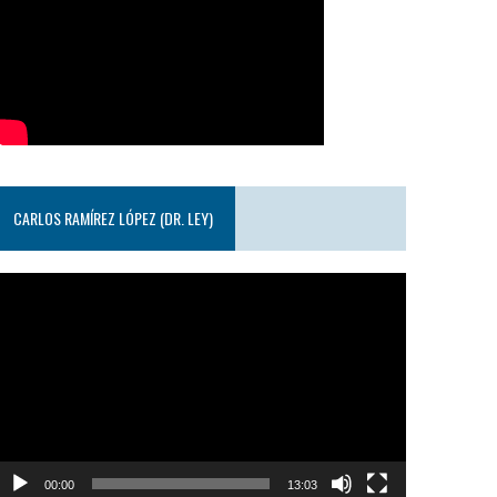
CARLOS RAMÍREZ LÓPEZ (DR. LEY)
eproductor
e
ideo
00:00
13:03