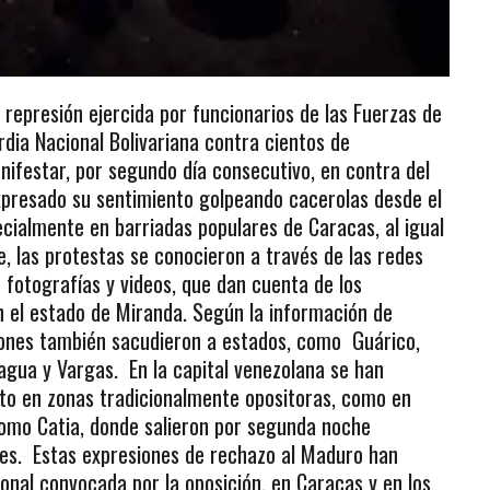
represión ejercida por funcionarios de las Fuerzas de
rdia Nacional Bolivariana contra cientos de
ifestar, por segundo día consecutivo, en contra del
presado su sentimiento golpeando cacerolas desde el
pecialmente en barriadas populares de Caracas, al igual
e, las protestas se conocieron a través de las redes
e fotografías y videos, que dan cuenta de los
n el estado de Miranda. Según la información de
ciones también sacudieron a estados, como Guárico,
ragua y Vargas. En la capital venezolana se han
nto en zonas tradicionalmente opositoras, como en
omo Catia, donde salieron por segunda noche
les. Estas expresiones de rechazo al Maduro han
onal convocada por la oposición, en Caracas y en los