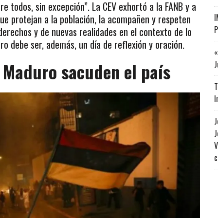
e todos, sin excepción”. La CEV exhortó a la FANB y a
que protejan a la población, la acompañen y respeten
I
P
derechos y de nuevas realidades en el contexto de lo
ro debe ser, además, un día de reflexión y oración.
«
 Maduro sacuden el país
J
T
I
J
J
V
c